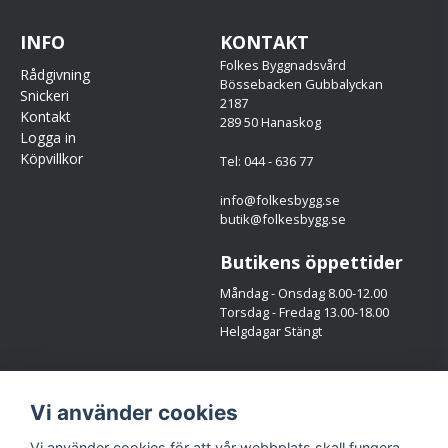
INFO
KONTAKT
Folkes Byggnadsvård
Rådgivning
Bössebacken Gubbalyckan
Snickeri
2187
Kontakt
289 50 Hanaskog
Logga in
Köpvillkor
Tel: 044 - 636 77
info@folkesbygg.se
butik@folkesbygg.se
Butikens öppettider
Måndag - Onsdag 8.00-12.00
Torsdag - Fredag 13.00-18.00
Helgdagar Stängt
Följ oss
Vi använder cookies
Facebook
Instagram
Vi använder cookies för att vår webbplats skall fungera