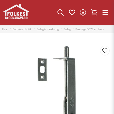
Hem
Butik/webbutik
Beslag & inredning
Beslag
Kantregel 5078 m. bleck