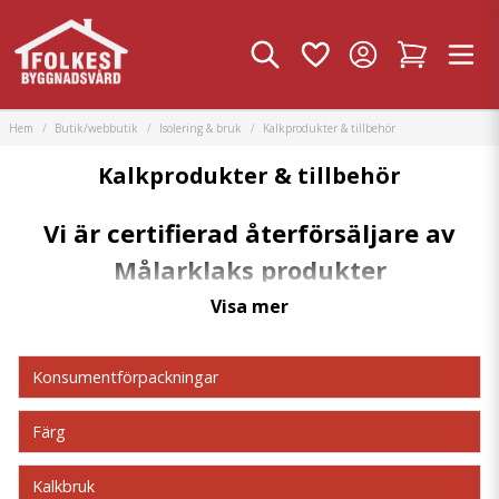
Hem
Butik/webbutik
Isolering & bruk
Kalkprodukter & tillbehör
Kalkprodukter & tillbehör
Vi är certifierad återförsäljare av
Målarklaks produkter
Vi har både konsumentförpackningar och säckar i lager.
Visa mer
Kalkipedia - Lär dig mer om kalk
Konsumentförpackningar
Färg
Kalkbruk