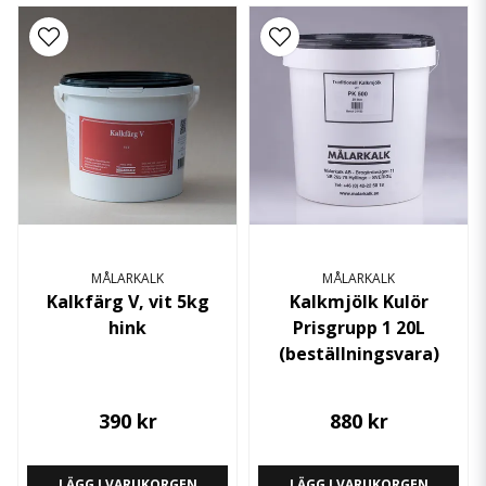
MÅLARKALK
MÅLARKALK
Kalkfärg V, vit 5kg
Kalkmjölk Kulör
hink
Prisgrupp 1 20L
(beställningsvara)
390 kr
880 kr
LÄGG I VARUKORGEN
LÄGG I VARUKORGEN