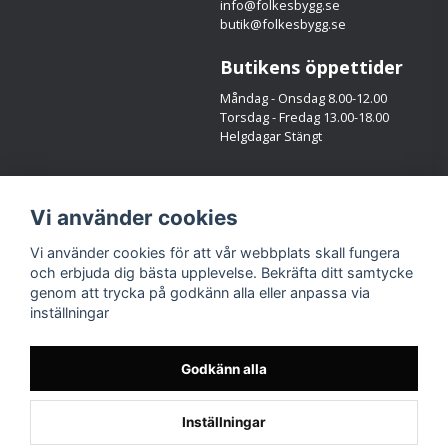
info@folkesbygg.se
butik@folkesbygg.se
Butikens öppettider
Måndag - Onsdag 8.00-12.00
Torsdag - Fredag 13.00-18.00
Helgdagar Stängt
Följ oss
Vi använder cookies
Facebook
Instagram
Vi använder cookies för att vår webbplats skall fungera
och erbjuda dig bästa upplevelse. Bekräfta ditt samtycke
genom att trycka på godkänn alla eller anpassa via
inställningar
Godkänn alla
Inställningar