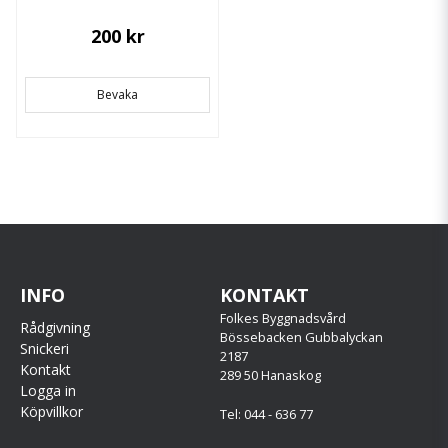
200 kr
Bevaka
INFO
KONTAKT
Folkes Byggnadsvård
Rådgivning
Bössebacken Gubbalyckan
Snickeri
2187
Kontakt
289 50 Hanaskog
Logga in
Köpvillkor
Tel: 044 - 636 77