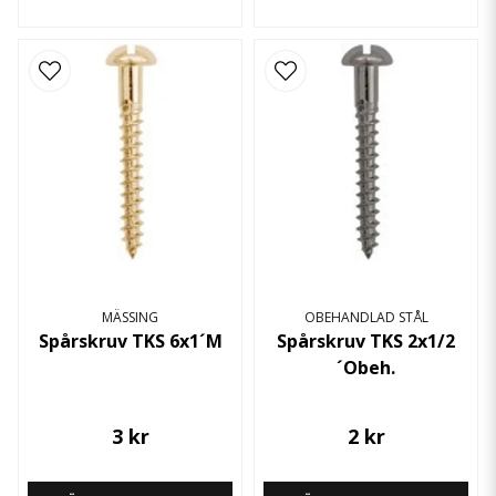
MÄSSING
OBEHANDLAD STÅL
Spårskruv TKS 6x1´M
Spårskruv TKS 2x1/2
´Obeh.
3 kr
2 kr