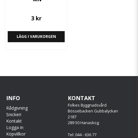
3 kr
LÄGG I VARUKORGEN
INFO
KONTAKT
Folkes Byggnadsvård
Rådgivning
Bössebacken Gubbalyckan
Snickeri
2187
Kontakt
289 50 Hanaskog
Logga in
Köpvillkor
Tel: 044 - 636 77