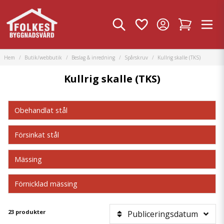
Hem
Butik/webbutik
Beslag & inredning
Spårskruv
Kullrig skalle (TKS)
Kullrig skalle (TKS)
Obehandlat stål
Försinkat stål
Mässing
Förnicklad mässing
23 produkter
Publiceringsdatum