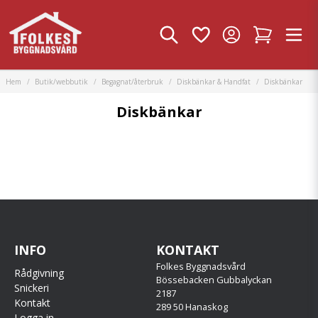
Hem
Butik/webbutik
Begagnat/återbruk
Diskbänkar & Handfat
Diskbänkar
Diskbänkar
INFO
KONTAKT
Folkes Byggnadsvård
Rådgivning
Bössebacken Gubbalyckan
Snickeri
2187
Kontakt
289 50 Hanaskog
Logga in