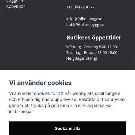
Köpvillkor
Tel: 044 - 636 77
info@folkesbygg.se
butik@folkesbygg.se
Butikens öppettider
Måndag - Onsdag 8.00-12.00
Torsdag - Fredag 13.00-18.00
Helgdagar Stängt
Följ oss
Vi använder cookies
Facebook
Instagram
Vi använder cookies för att vår webbplats skall fungera
och erbjuda dig bästa upplevelse. Bekräfta ditt samtycke
genom att trycka på godkänn alla eller anpassa via
inställningar
Godkänn alla