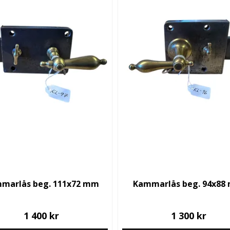
marlås beg. 111x72 mm
Kammarlås beg. 94x88
1 400 kr
1 300 kr