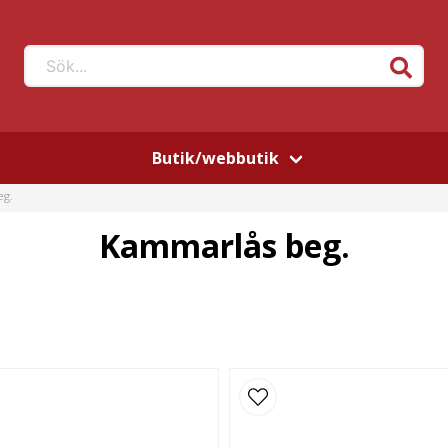
Sök...
Butik/webbutik
eg.
Kammarlås beg.