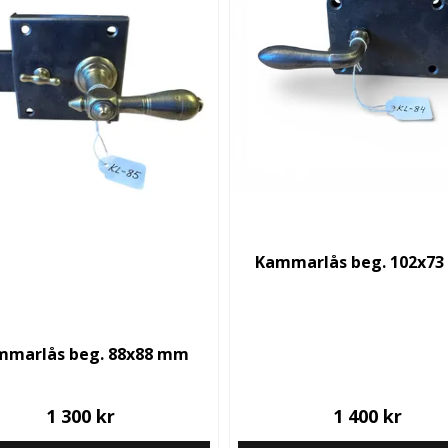
Kammarlås beg. 102x7
mmarlås beg. 88x88 mm
1 300 kr
1 400 kr