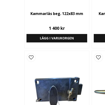
Kammarlås beg. 122x83 mm
Ka
1 400 kr
LÄGG I VARUKORGEN