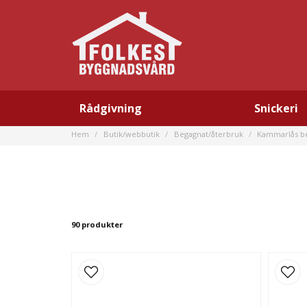
Rådgivning
Snickeri
Hem
Butik/webbutik
Begagnat/återbruk
Kammarlås b
90 produkter