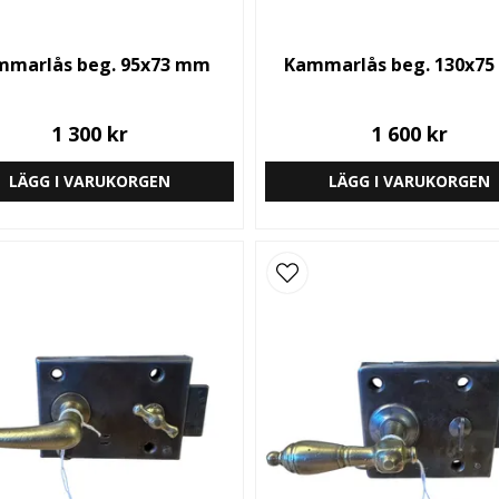
mmarlås beg. 95x73 mm
Kammarlås beg. 130x7
1 300 kr
1 600 kr
LÄGG I VARUKORGEN
LÄGG I VARUKORGEN