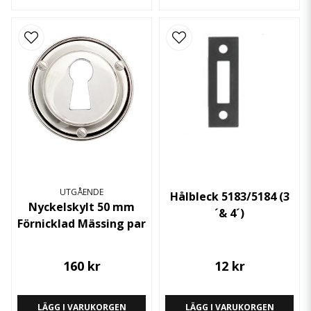
UTGÅENDE
Hålbleck 5183/5184 (3
Nyckelskylt 50 mm
´& 4´)
Förnicklad Mässing par
160 kr
12 kr
LÄGG I VARUKORGEN
LÄGG I VARUKORGEN