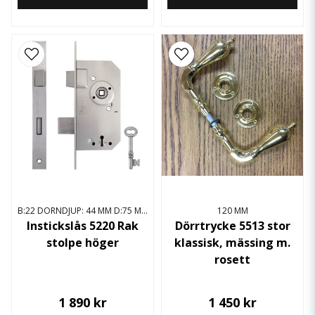
B:22 DORNDJUP: 44 MM D:75 MM
120 MM
Instickslås 5220 Rak
Dörrtrycke 5513 stor
stolpe höger
klassisk, mässing m.
rosett
1 890 kr
1 450 kr