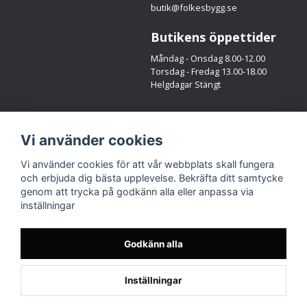
butik@folkesbygg.se
Butikens öppettider
Måndag - Onsdag 8.00-12.00
Torsdag - Fredag 13.00-18.00
Helgdagar Stängt
Följ oss
Vi använder cookies
Facebook
Instagram
Vi använder cookies för att vår webbplats skall fungera
och erbjuda dig bästa upplevelse. Bekräfta ditt samtycke
genom att trycka på godkänn alla eller anpassa via
inställningar
Godkänn alla
Inställningar