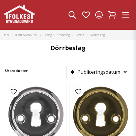
Hem
Butik/webbutik
Beslag & inredning
Beslag
Dörrbeslag
Dörrbeslag
59 produkter
Publiceringsdatum