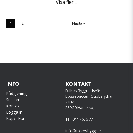
Visa fler ...
1
2
Nästa »
INFO
KONTAKT
Folkes Byggnadsvård
Rådgivning
Bössebacken Gubbalyckan
Snickeri
2187
Kontakt
289 50 Hanaskog
Logga in
Köpvillkor
Tel: 044 - 636 77
info@folkesbygg.se