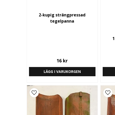
2-kupig strängpressad
tegelpanna
1
16 kr
LÄGG I VARUKORGEN