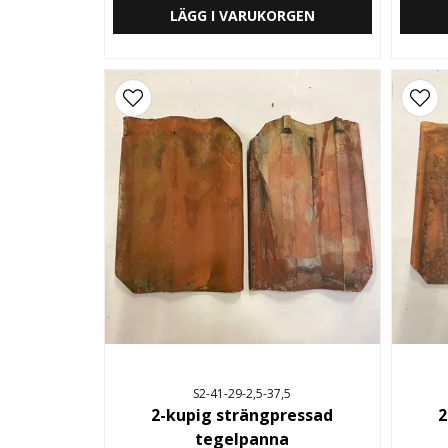
LÄGG I VARUKORGEN
S2-41-29-2,5-37,5
2-kupig strängpressad
2
tegelpanna