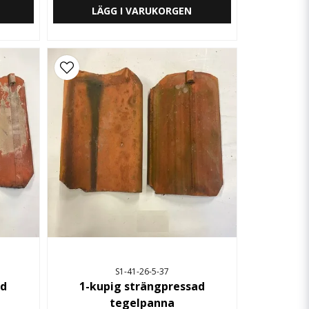
LÄGG I VARUKORGEN
S1-41-26-5-37
ad
1-kupig strängpressad
tegelpanna