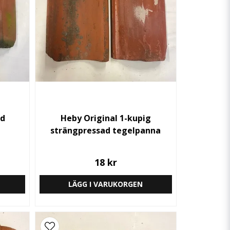
ad
Heby Original 1-kupig
strängpressad tegelpanna
18 kr
LÄGG I VARUKORGEN