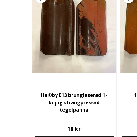
He®by E13 brunglaserad 1-
1
kupig strängpressad
tegelpanna
18 kr