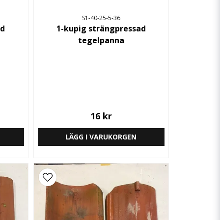
S1-40-25-5-36
ad
1-kupig strängpressad
tegelpanna
16 kr
LÄGG I VARUKORGEN