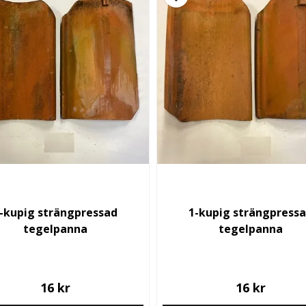
-kupig strängpressad
1-kupig strängpress
tegelpanna
tegelpanna
16 kr
16 kr