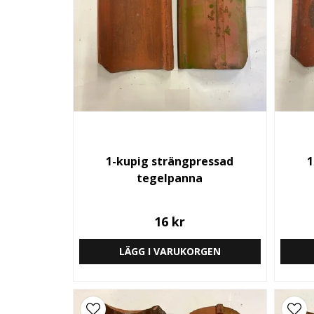
1-kupig strängpressad
1
tegelpanna
16 kr
LÄGG I VARUKORGEN