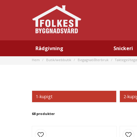
Rådgivning
Snickeri
Hem
Butik/webbutik
Begagnat/återbruk
Taktegel/teg
1-kupigt
2-kupi
68 produkter