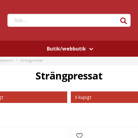
Sök...
Butik/webbutik
elpannor
Strängpressat
Strängpressat
gt
3-kupigt