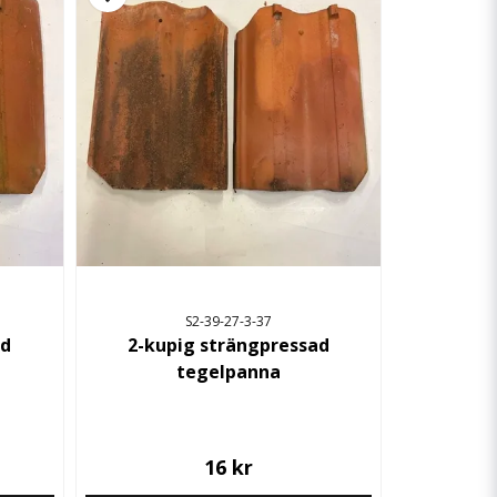
S2-39-27-3-37
ad
2-kupig strängpressad
tegelpanna
16 kr