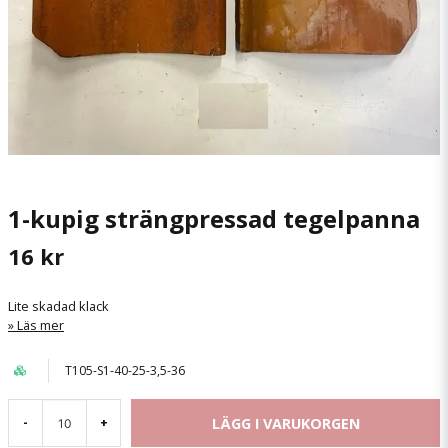
1-kupig strängpressad tegelpanna
16 kr
Lite skadad klack
Läs mer
T105-S1-40-25-3,5-36
LÄGG I VARUKORGEN
-
+