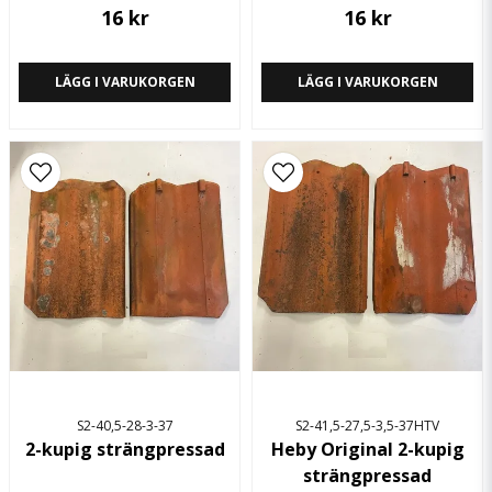
16 kr
16 kr
LÄGG I VARUKORGEN
LÄGG I VARUKORGEN
S2-40,5-28-3-37
S2-41,5-27,5-3,5-37HTV
2-kupig strängpressad
Heby Original 2-kupig
strängpressad