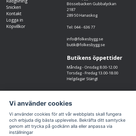
Rådgivning
Bössebacken Gubbalyckan
Snickeri
2187
Kontakt
289 50 Hanaskog
Logga in
Köpvillkor
Tel: 044 - 636 77
info@folkesbygg.se
butik@folkesbygg.se
Butikens öppettider
Måndag - Onsdag 8.00-12.00
Torsdag - Fredag 13.00-18.00
Helgdagar Stängt
Följ oss
Vi använder cookies
Facebook
Instagram
Vi använder cookies för att vår webbplats skall fungera
och erbjuda dig bästa upplevelse. Bekräfta ditt samtycke
genom att trycka på godkänn alla eller anpassa via
inställningar