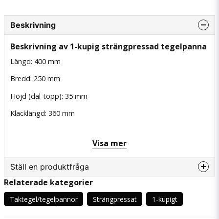
Beskrivning
Beskrivning av 1-kupig strängpressad tegelpanna
Längd: 400 mm
Bredd: 250 mm
Höjd (dal-topp): 35 mm
Klacklängd: 360 mm
Minsta antal 10 st
Visa mer
Vid köp under 50 st kostar de 30 kr st.
Ställ en produktfråga
Relaterade kategorier
question
Fråga oss något om denna produkten...
Taktegel/tegelpannor
Strängpressat
1-kupigt