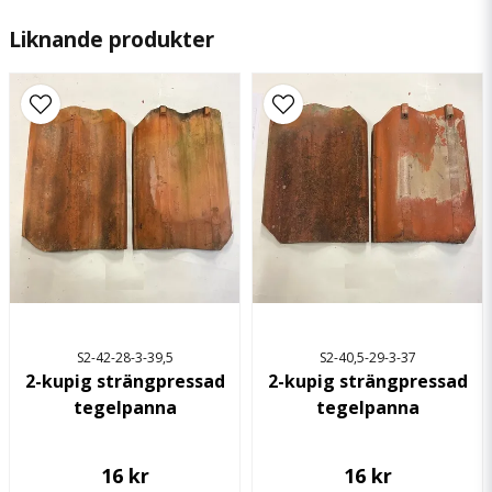
Liknande produkter
name
Namn
email
Mejladress
Ja, ni får publicera min fråga
S2-42-28-3-39,5
S2-40,5-29-3-37
2-kupig strängpressad
2-kupig strängpressad
tegelpanna
tegelpanna
Skicka fråga
16 kr
16 kr