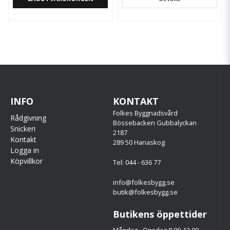
INFO
KONTAKT
Folkes Byggnadsvård
Rådgivning
Bössebacken Gubbalyckan
Snickeri
2187
Kontakt
289 50 Hanaskog
Logga in
Köpvillkor
Tel: 044 - 636 77
info@folkesbygg.se
butik@folkesbygg.se
Butikens öppettider
Måndag - Onsdag 8.00-12.00