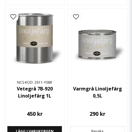
NCS-KOD: 2611-Y08R
Vetegrå 7B-920
Varmgrå Linoljefärg
Linoljefärg 1L
0,5L
450 kr
290 kr
LÄGG I VARUKORGEN
Bevaka