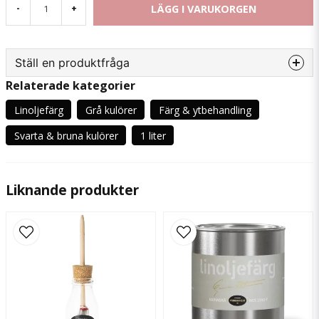
LÄGG I VARUKORGEN
-
+
Ställ en produktfråga
Relaterade kategorier
question
Fråga oss något om denna produkten...
Linoljefärg
Grå kulörer
Färg & ytbehandling
Svarta & bruna kulörer
1 liter
name
Namn
Liknande produkter
email
Mejladress
Ja, ni får publicera min fråga