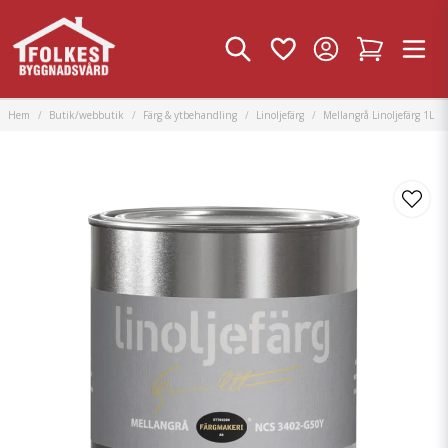
Hem
Butik/webbutik
Färg & ytbehandling
Linoljefärg
Mellangrå Linoljefärg 1L