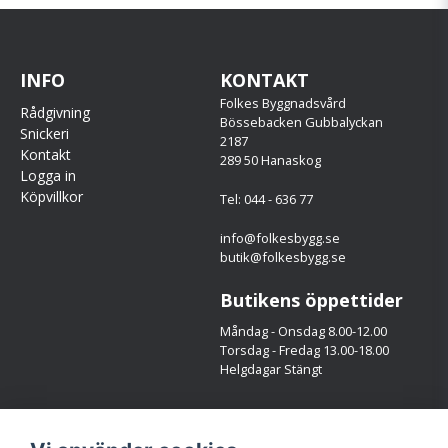
INFO
KONTAKT
Folkes Byggnadsvård
Rådgivning
Bössebacken Gubbalyckan
Snickeri
2187
Kontakt
289 50 Hanaskog
Logga in
Köpvillkor
Tel: 044 - 636 77
info@folkesbygg.se
butik@folkesbygg.se
Butikens öppettider
Måndag - Onsdag 8.00-12.00
Torsdag - Fredag 13.00-18.00
Helgdagar Stängt
Följ oss