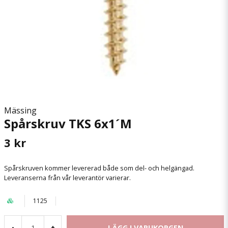
Mässing
Spårskruv TKS 6x1´M
3 kr
Spårskruven kommer levererad både som del- och helgängad.
Leveranserna från vår leverantör varierar.
1125
LÄGG I VARUKORGEN
-
+