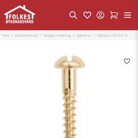
Hem
Butik/webbutik
Beslag & inredning
Spårskruv
Spårskruv TKS 6x1´M