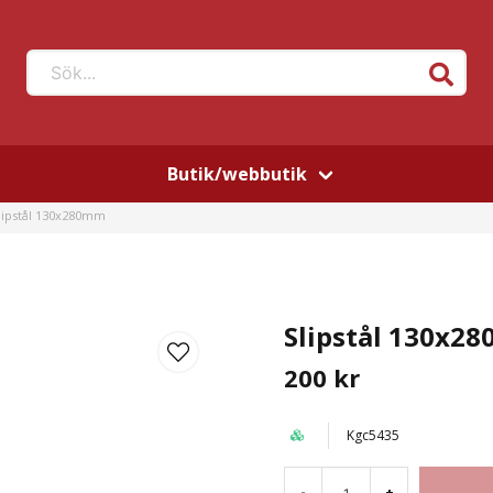
Sök...
Butik/webbutik
lipstål 130x280mm
Slipstål 130x2
200 kr
Kgc5435
-
+