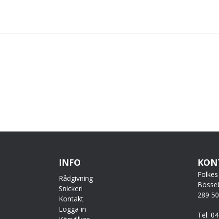
INFO
KON
Folkes
Rådgivning
Bösse
Snickeri
289 5
Kontakt
Logga in
Tel: 0