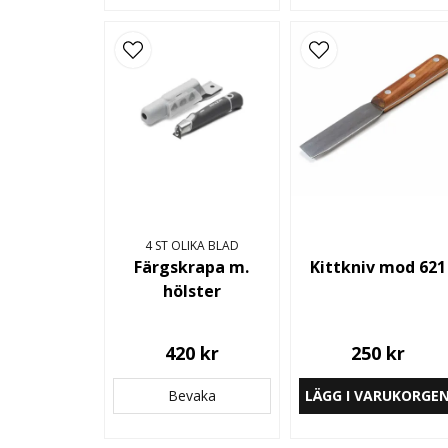
4 ST OLIKA BLAD
Färgskrapa m.
Kittkniv mod 621
hölster
420 kr
250 kr
Bevaka
LÄGG I VARUKORGE