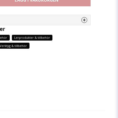
LÄGG I VARUKORGEN
er
enna produkten...
behör
Lerprodukter & tillbehör
Verktyg & tillbehör
email
Mejladress
 min fråga