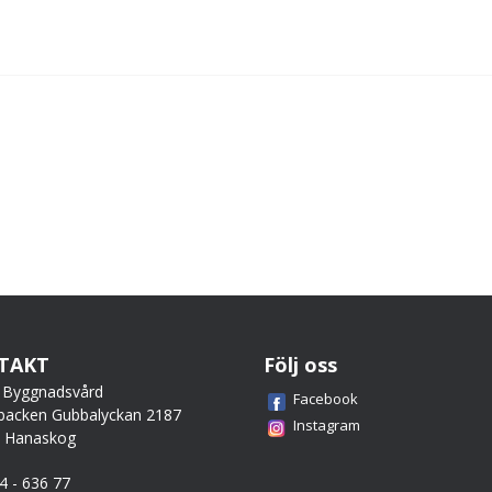
TAKT
Följ oss
 Byggnadsvård
Facebook
backen Gubbalyckan 2187
Instagram
0 Hanaskog
44 - 636 77