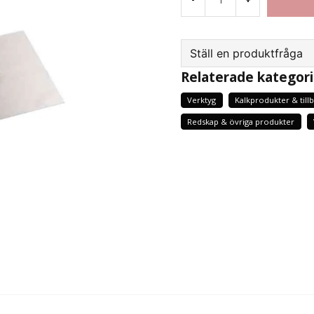
Ställ en produktfråga
Relaterade kategori
question
Fråga oss något om d
Verktyg
Kalkprodukter & till
Redskap & övriga produkter
name
Namn
Ja, ni får publicera