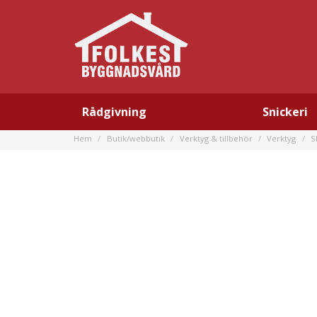
Rådgivning
Snickeri
Hem
Butik/webbutik
Verktyg & tillbehör
Verktyg
S