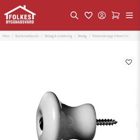
Hem
Butik/webbutik
Beslag & inredning
Beslag
Porslinsknopp 24mm f.n.