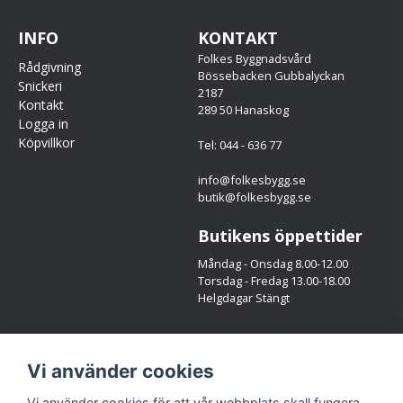
INFO
KONTAKT
Folkes Byggnadsvård
Rådgivning
Bössebacken Gubbalyckan
Snickeri
2187
Kontakt
289 50 Hanaskog
Logga in
Köpvillkor
Tel: 044 - 636 77
info@folkesbygg.se
butik@folkesbygg.se
Butikens öppettider
Måndag - Onsdag 8.00-12.00
Torsdag - Fredag 13.00-18.00
Helgdagar Stängt
Följ oss
Vi använder cookies
Facebook
Instagram
Vi använder cookies för att vår webbplats skall fungera