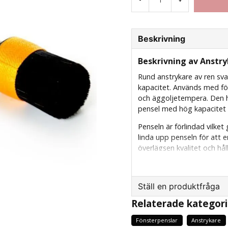
Beskrivning
Beskrivning av Anstr
Rund anstrykare av ren sva
kapacitet. Används med för
och äggoljetempera. Den h
pensel med hög kapacitet o
Penseln är förlindad vilket
linda upp penseln för att e
överlägsen kvalitet och hå
Utmärkt att använda tills
underlaget, typ linoljefärg, 
De runda penslarna ger oc
Ställ en produktfråga
färg.
Relaterade kategori
question
Fråga oss något om d
Fönsterpenslar
Anstrykare