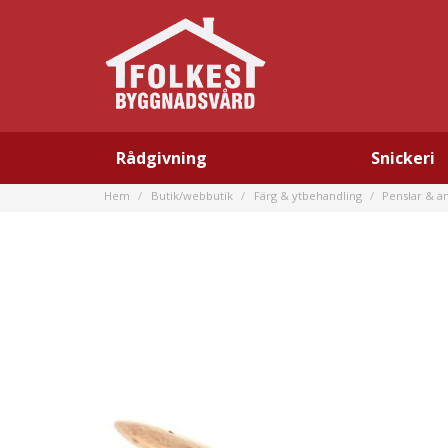
Rådgivning
Snickeri
Hem
Butik/webbutik
Färg & ytbehandling
Penslar & an