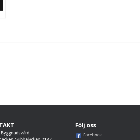
N
TAKT
Följ oss
 Byggnadsvård
Facebook
backen Gubbalyckan 2187