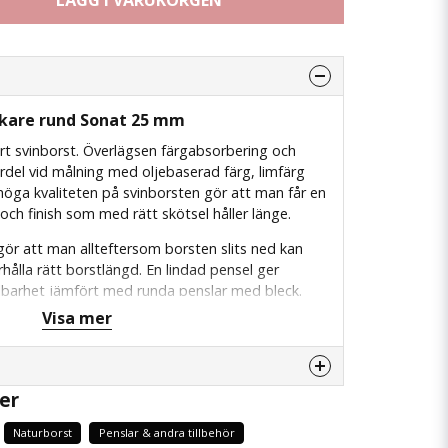
LÄGG I VARUKORGEN
ykare rund Sonat 25 mm
rt svinborst. Överlägsen färgabsorbering och
del vid målning med oljebaserad färg, limfärg
öga kvaliteten på svinborsten gör att man får en
ch finish som med rätt skötsel håller länge.
 gör att man allteftersom borsten slits ned kan
rhålla rätt borstlängd. En lindad pensel ger
llbarhet jämfört med runda penslar med bleck.
ammans med färger man behöver arbeta in i
Visa mer
eller till färger där man önskar en fin ytstruktur.
kså en mycket god precision och håller mycket
er
enna produkten...
Naturborst
Penslar & andra tillbehör