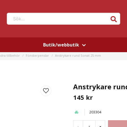
Sök...
Butik/webbutik
dra tillbehör
Fönsterpenslar
Anstrykare rund Sonat 25 mm
Anstrykare run
145 kr
203304
-
+