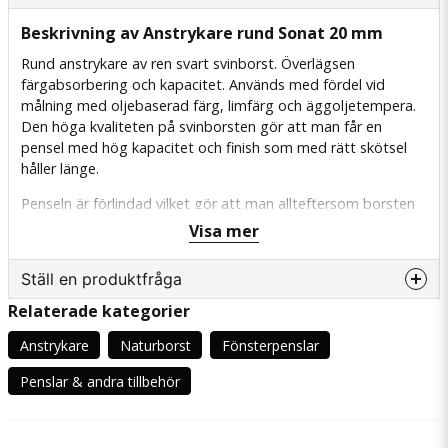
Beskrivning av Anstrykare rund Sonat 20 mm
Rund anstrykare av ren svart svinborst. Överlägsen
färgabsorbering och kapacitet. Används med fördel vid
målning med oljebaserad färg, limfärg och äggoljetempera.
Den höga kvaliteten på svinborsten gör att man får en
pensel med hög kapacitet och finish som med rätt skötsel
håller länge.
Penseln är förlindad vilket gör att man allteftersom borsten
slits ned kan linda upp penseln för att erhålla rätt borstlängd.
Visa mer
En lindad pensel ger överlägsen kvalitet och hållbarhet
jämfört med runda penslar med bleck. Utmärkt att använda
Ställ en produktfråga
tillsammans med färger man behöver arbeta in i underlaget,
typ linoljefärg, eller till färger där man önskar en fin
Relaterade kategorier
question
ytstruktur. De runda penslarna ger också en mycket god
Fråga oss något om denna produkten...
Anstrykare
Naturborst
Fönsterpenslar
precision och håller mycket färg.
Penslar & andra tillbehör
name
Namn