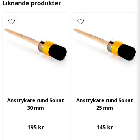
Liknande produkter
email
Mejladress
Ja, ni får publicera min fråga
Anstrykare rund Sonat
Anstrykare rund Sonat
30 mm
25 mm
Skicka fråga
195 kr
145 kr