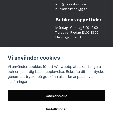
info@folkesbygg.se
butik@folkesbygg.se
Butikens öppettider
Måndag - Onsdag 8.00-12.00
Torsdag - Fredag 13.00-18.00
Helgdagar Stängt
Följ oss
Vi använder cookies
Facebook
Instagram
Vi använder cookies för att vår webbplats skall fungera
och erbjuda dig bästa upplevelse. Bekräfta ditt samtycke
genom att trycka på godkänn alla eller anpassa via
inställningar
Godkänn alla
Inställningar