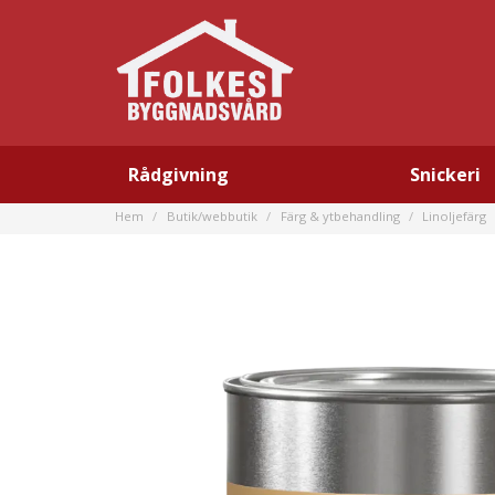
Rådgivning
Snickeri
Hem
Butik/webbutik
Färg & ytbehandling
Linoljefärg