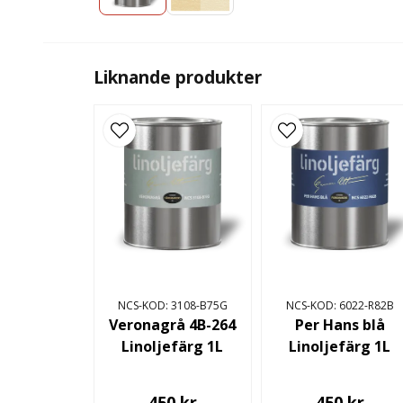
Liknande produkter
NCS-KOD: 3108-B75G
NCS-KOD: 6022-R82B
Veronagrå 4B-264
Per Hans blå
Linoljefärg 1L
Linoljefärg 1L
450 kr
450 kr