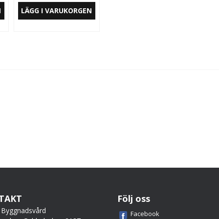
N
LÄGG I VARUKORGEN
TAKT
Följ oss
 Byggnadsvård
Facebook