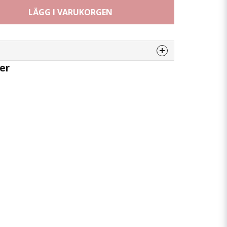
LÄGG I VARUKORGEN
er
enna produkten...
email
Mejladress
 min fråga