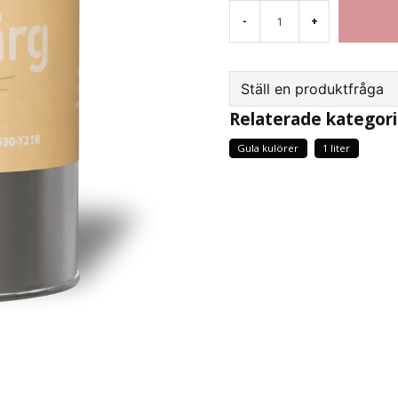
-
+
Ställ en produktfråga
Relaterade kategori
question
Fråga oss något om d
Gula kulörer
1 liter
name
Namn
Ja, ni får publicera