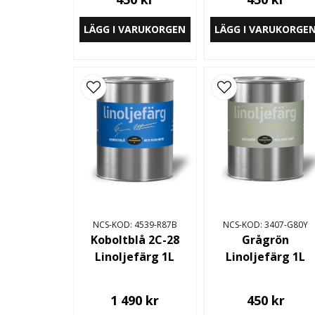
LÄGG I VARUKORGEN
LÄGG I VARUKORGE
NCS-KOD: 4539-R87B
NCS-KOD: 3407-G80Y
Koboltblå 2C-28
Grågrön
Linoljefärg 1L
Linoljefärg 1L
1 490 kr
450 kr