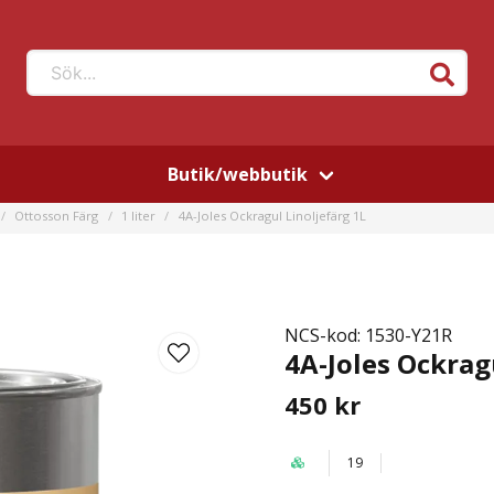
Sök...
Butik/webbutik
Ottosson Färg
1 liter
4A-Joles Ockragul Linoljefärg 1L
NCS-kod: 1530-Y21R
4A-Joles Ockrag
450 kr
19