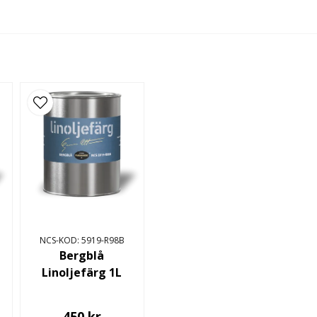
NCS-KOD: 5919-R98B
Bergblå
Linoljefärg 1L
450 kr