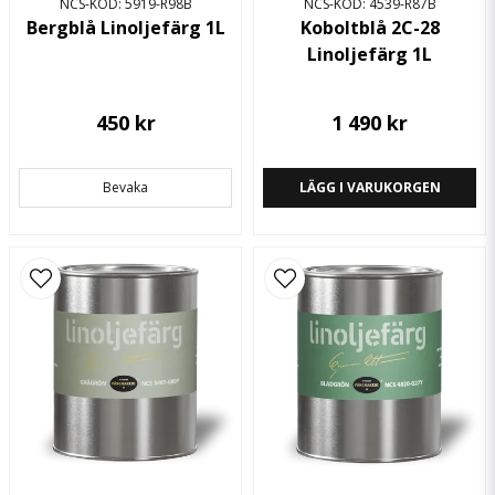
NCS-KOD: 5919-R98B
NCS-KOD: 4539-R87B
Bergblå Linoljefärg 1L
Koboltblå 2C-28
Linoljefärg 1L
450 kr
1 490 kr
Bevaka
LÄGG I VARUKORGEN