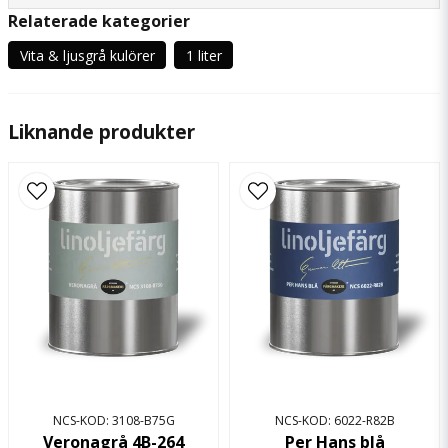
Relaterade kategorier
question
Fråga oss något om denna produkten...
Vita & ljusgrå kulörer
1 liter
Liknande produkter
name
Namn
email
Mejladress
Ja, ni får publicera min fråga
NCS-KOD: 3108-B75G
NCS-KOD: 6022-R82B
Veronagrå 4B-264
Per Hans blå