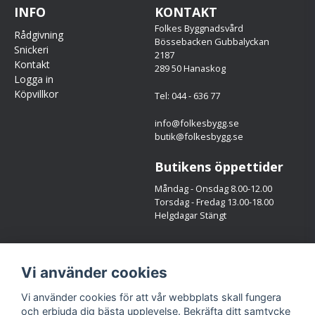
INFO
KONTAKT
Folkes Byggnadsvård
Rådgivning
Bössebacken Gubbalyckan
Snickeri
2187
Kontakt
289 50 Hanaskog
Logga in
Köpvillkor
Tel: 044 - 636 77
info@folkesbygg.se
butik@folkesbygg.se
Butikens öppettider
Måndag - Onsdag 8.00-12.00
Torsdag - Fredag 13.00-18.00
Helgdagar Stängt
Följ oss
Vi använder cookies
Facebook
Instagram
Vi använder cookies för att vår webbplats skall fungera
och erbjuda dig bästa upplevelse. Bekräfta ditt samtycke