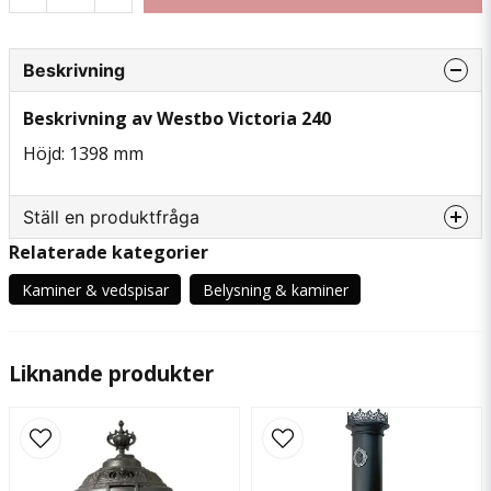
Beskrivning
Beskrivning av Westbo Victoria 240
Höjd: 1398 mm
Ställ en produktfråga
Relaterade kategorier
question
Fråga oss något om denna produkten...
Kaminer & vedspisar
Belysning & kaminer
Liknande produkter
name
Namn
email
Mejladress