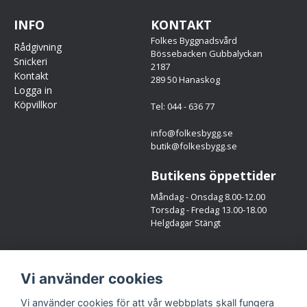
INFO
KONTAKT
Folkes Byggnadsvård
Rådgivning
Bössebacken Gubbalyckan
Snickeri
2187
Kontakt
289 50 Hanaskog
Logga in
Köpvillkor
Tel: 044 - 636 77
info@folkesbygg.se
butik@folkesbygg.se
Butikens öppettider
Måndag - Onsdag 8.00-12.00
Torsdag - Fredag 13.00-18.00
Helgdagar Stängt
Följ oss
Vi använder cookies
Facebook
Instagram
Vi använder cookies för att vår webbplats skall fungera