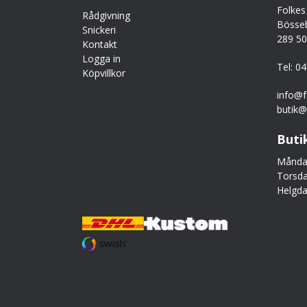
Folkes
Rådgivning
Bösse
Snickeri
289 5
Kontakt
Logga in
Tel: 0
Köpvillkor
info@f
butik@
Buti
Måndag
Torsda
Helgda