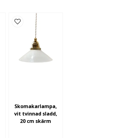
Ja, ni får publicera
Skomakarlampa,
vit tvinnad sladd,
20 cm skärm