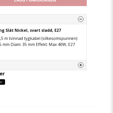
LÄGG I VARUKORGEN
g Slät Nickel, svart sladd, E27
5 m tvinnad tygkabel (silkesomspunnen)
5 mm Diam: 35 mm Effekt: Max 40W, E27
er
enna produkten...
er
email
Mejladress