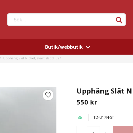
Sök...
Butik/webbutik
Upphäng Slät Nickel, svart sladd, E27
Upphäng Slät Ni
550 kr
TD-U17N-ST
-
+