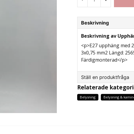
Beskrivning
Beskrivning av Upphän
<p>E27 upphäng med 2,
3x0,75 mm2 Längd: 256
Färdigmonterad</p>
Ställ en produktfråga
Relaterade kategori
question
Fråga oss något om d
Belysning
Belysning & kamin
name
Namn