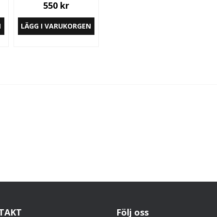
550 kr
N
LÄGG I VARUKORGEN
TAKT
Följ oss