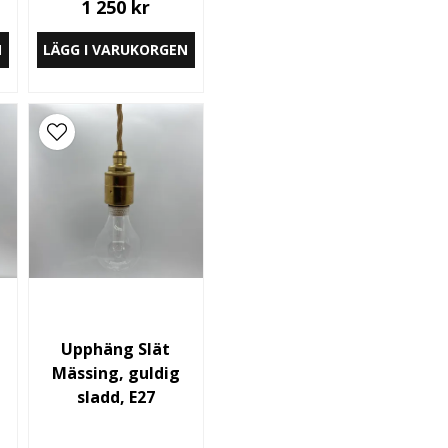
1 250 kr
N
LÄGG I VARUKORGEN
Upphäng Slät
Mässing, guldig
sladd, E27