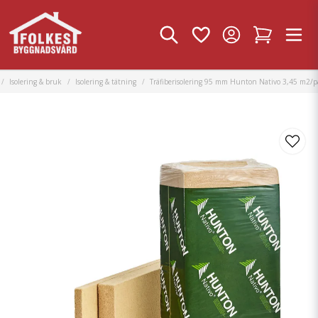
Isolering & bruk
Isolering & tätning
Träfiberisolering 95 mm Hunton Nativo 3,45 m2/p