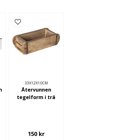
33X12X10CM
m
Återvunnen
tegelform i trä
150 kr