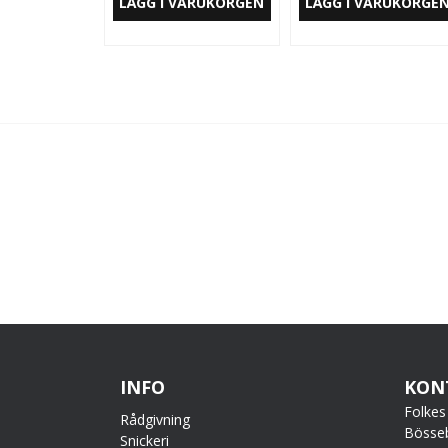
LÄGG I VARUKORGEN
LÄGG I VARUKORGE
INFO
KON
Folkes
Rådgivning
Bösse
Snickeri