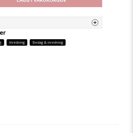
LÄGG I VARUKORGEN
er
enna produkten...
g
Inredning
Beslag & inredning
email
Mejladress
 min fråga