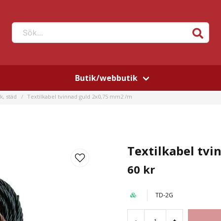
Sök...
Butik/webbutik
k, städ
Textilkabel tvinnad guld 2x0,75 mm2 /m
Textilkabel tv
60 kr
TD-2G
-
+