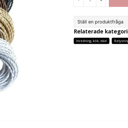
Ställ en produktfråga
Relaterade kategori
question
Fråga oss något om d
Inredning, kök, städ
Belysnin
name
Namn
Ja, ni får publicera