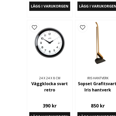
LÄGG I VARUKORGEN
LÄGG I VARUKORGE
24 X 24 X 8 CM
IRIS HANTVERK
Väggklocka svart
Sopset Grafitsvart
retro
Iris hantverk
390 kr
850 kr