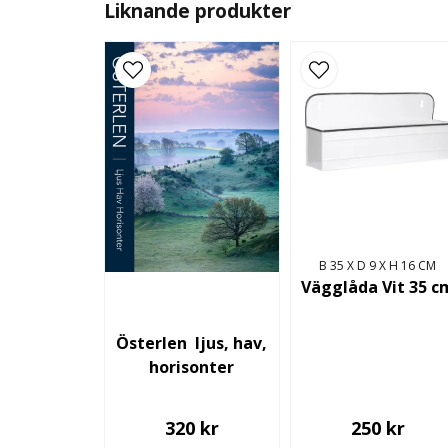
Liknande produkter
B 35 X D 9 X H 16 CM
Vägglåda Vit 35 c
Österlen  ljus, hav,
horisonter
320 kr
250 kr