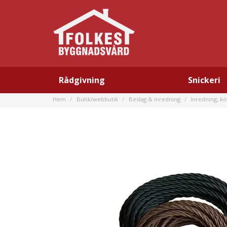
Rådgivning
Snickeri
Hem
Butik/webbutik
Beslag & inredning
Inredning, kö