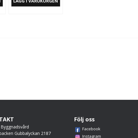
N
LÄGG I VARUKORGEN
TAKT
Följ oss
 Byggnadsvård
Facebook
backen Gubbalyckan 2187
Instagram