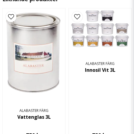
117.22 KB
email
Mejladress
Ja, ni får publicera min fråga
ALABASTER FÄRG
Innosil Vit 3L
Skicka fråga
ALABASTER FÄRG
Vattenglas 3L