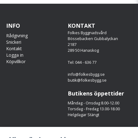
INFO
KONTAKT
Folkes Byggnadsvård
Rådgivning
Bössebacken Gubbalyckan
Snickeri
2187
Kontakt
289 50 Hanaskog
Logga in
Köpvillkor
Tel: 044 - 636 77
info@folkesbygg.se
butik@folkesbygg.se
Butikens öppettider
Måndag - Onsdag 8.00-12.00
Torsdag - Fredag 13.00-18.00
Helgdagar Stängt
Följ oss