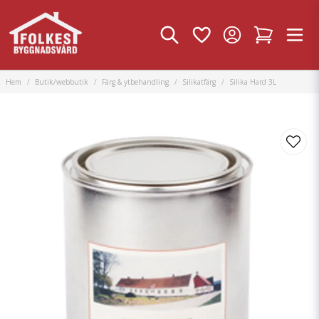
Hem
Butik/webbutik
Färg & ytbehandling
Silikatfärg
Silika Hard 3L