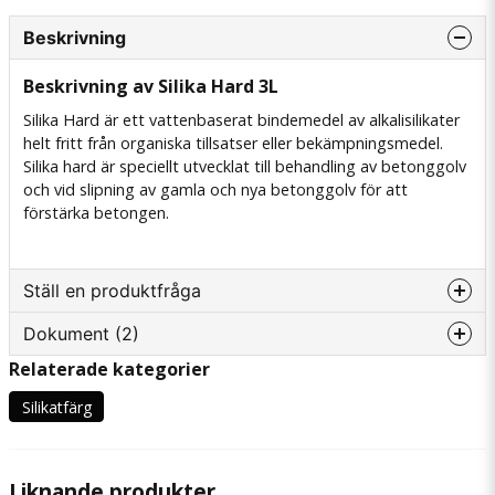
Beskrivning
Beskrivning av Silika Hard 3L
Silika Hard
är ett vattenbaserat bindemedel av alkalisilikater
helt fritt från organiska tillsatser eller bekämpningsmedel.
Silika hard är speciellt utvecklat till behandling av betonggolv
och vid slipning av gamla och nya betonggolv för att
förstärka betongen.
Ställ en produktfråga
Dokument (2)
question
Fråga oss något om denna produkten...
Relaterade kategorier
SILIKA-HARD-Datablad.pdf
Hämta
Silikatfärg
142.06 KB
name
Namn
Instruktioner Silika Hard &
Liknande produkter
Hämta
Silika Seal.pdf