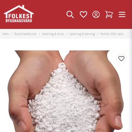
Hem
Butik/webbutik
Isolering & bruk
Isolering & tätning
Perlite 200L säck