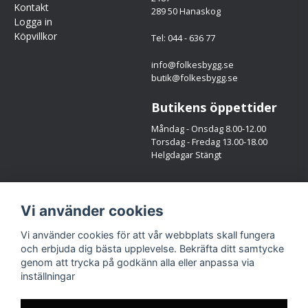
Kontakt
289 50 Hanaskog
svampar och den avger inte någon form av fukt eller lukt.
Logga in
Köpvillkor
Perlite granulat är lätt att arbeta med och rinner lätt in i alla
Tel: 044 - 636 77
hålrum. Det säkrar en effektiv isolering även på de svåraste
info@folkesbygg.se
ställen. Då Perlite är ett granulat gör det också att möss inte
butik@folkesbygg.se
kan bygga gångar i isoleringen då gångarna faller ihop.
Butikens öppettider
Måndag - Onsdag 8.00-12.00
Torsdag - Fredag 13.00-18.00
Helgdagar Stängt
Följ oss
Vi använder cookies
Facebook
Instagram
Vi använder cookies för att vår webbplats skall fungera
och erbjuda dig bästa upplevelse. Bekräfta ditt samtycke
genom att trycka på godkänn alla eller anpassa via
inställningar