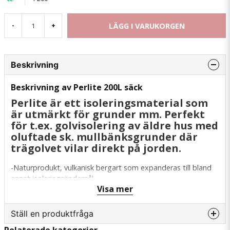
LÄGG I VARUKORGEN
-
+
Beskrivning
Beskrivning av Perlite 200L säck
Perlite är ett isoleringsmaterial som
är utmärkt för grunder mm. Perfekt
för t.ex. golvisolering av äldre hus med
oluftade sk. mullbänksgrunder där
trägolvet vilar direkt på jorden.
-Naturprodukt, vulkanisk bergart som expanderas till bland
annat isoleringsändamål.
Visa mer
-Kapillärbrytande vid 60 mm
Ställ en produktfråga
-Fyller ut minsta skrymsle och är stabilt över tid. Inga
sättningar