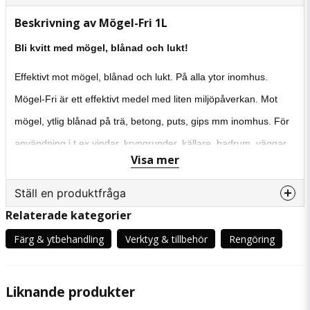
Beskrivning av Mögel-Fri 1L
Bli kvitt med mögel
,
b
lånad och lukt!
Effektivt mot mögel, blånad och lukt. På alla ytor inomhus.
Mögel-Fri är ett effektivt medel med liten miljöpåverkan. Mot
mögel, ytlig blånad på trä, betong, puts, gips mm inomhus. För
användning i t ex vindar, krypgrunder, källare, badrum, väggar,
Visa mer
bjälklag mm. Mögel-Fri tar även i de flesta fallen bort lukt av
mikrobiell påväxt. Långtidsverkande, kan med fördel användas i
Ställ en produktfråga
förebyggande syfte. Innehåller UV-aktiva ämnen för okulär
Relaterade kategorier
question
Fråga oss något om denna produkten...
ytkontroll.
Färg & ytbehandling
Verktyg & tillbehör
Rengöring
Teknisk information
Volym: 5L
Liknande produkter
name
Namn
Åtgång: 0,2-0,25 liter/m² beroende på ytans karaktär. 5L Mögel-