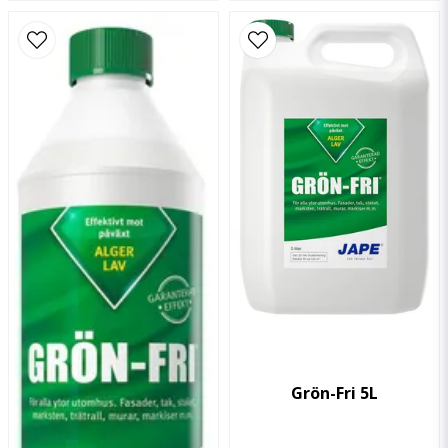
Mögel-Fri innehåller UV-aktiva ämnen som möjliggör okulär
besiktning av de behandlade ytorna. Utrymmet som kontrolleras
måste vara helt mörklagt. Ytorna belyses med UV-lampa med
våglängd 400nm. Avstånd mellan lampa och ytan varierar från
någon centimeter för mörka material till ca 50 cm för ljusa
material. Ha alltid en obehandlad bit av ytmaterialet som
referens vid kontrollen. På mycket mörka material kan effekten
av det UV-aktiva ämnet vara mycket liten. Pappret på gipsskivor
kan innehålla spår av optiska vitmedel som syns vid belysning
med UV-ljus.
Åtgång
0,2-0,25 liter/m² beroende på ytans karaktär. En liter Mögel-Fri
Grön-Fri 5L
räcker till ca 5 m²