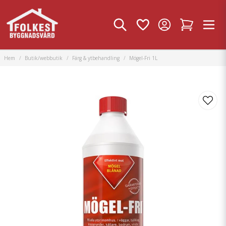
Hem
Butik/webbutik
Färg & ytbehandling
Mögel-Fri 1L