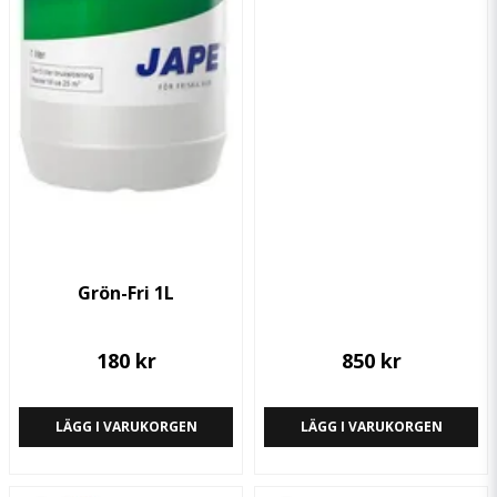
Skyddsföreskrifter
Andningsskydd (partikelfilter P2), skyddshandskar och
skyddsglasögon bör användas vid sprutning. Kan irritera
andningsorgan och framkalla nysningar.
Förvaring/hållbarhet
Får ej frysas. Förvaras i väl tillsluten originalförpackning.
Hållbarheten är obegränsad även som utspädd. Omskakas före
användning. Förvaras oåtkomligt för barn.
Grön-Fri 1L
180 kr
850 kr
LÄGG I VARUKORGEN
LÄGG I VARUKORGEN