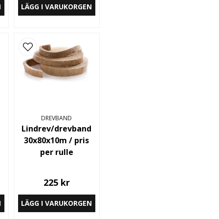
N
LÄGG I VARUKORGEN
DREVBAND
d
Lindrev/drevband
30x80x10m / pris
per rulle
225 kr
N
LÄGG I VARUKORGEN