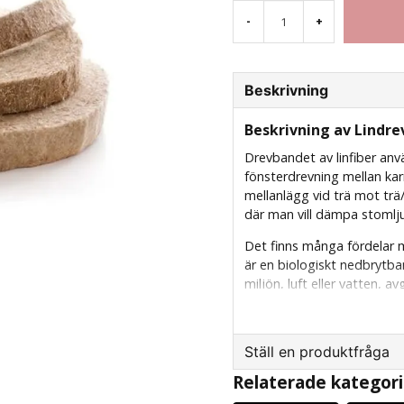
-
+
Beskrivning
Beskrivning av Lindre
Drevbandet av linfiber anvä
fönsterdrevning mellan k
mellanlägg vid trä mot trä
där man vill dämpa stomlju
Det finns många fördelar m
är en biologiskt nedbrytba
miljön, luft eller vatten, 
gaser. Dessutom är linfiber
drivhuseffekten – miljöbel
Ställ en produktfråga
Relaterade kategori
question
Fråga oss något om d