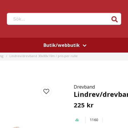
Sök...
Butik/webbutik
ing
Lindrev/drevband 30x80x10m / pris per rulle
Drevband
Lindrev/drevban
225 kr
1160