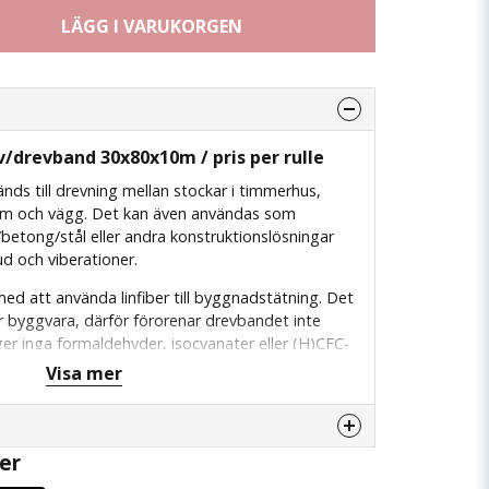
LÄGG I VARUKORGEN
v/drevband 30x80x10m / pris per rulle
nds till drevning mellan stockar i timmerhus,
arm och vägg. Det kan även användas som
/betong/stål eller andra konstruktionslösningar
d och viberationer.
ed att använda linfiber till byggnadstätning. Det
r byggvara, därför förorenar drevbandet inte
avger inga formaldehyder, isocyanater eller (H)CFC-
 är en förnybar naturresurs vars odling saktar ner
Visa mer
astningen är mycket låg.
er
enna produkten...