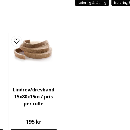
Isolering & tätning
Isolering 
name
Namn
Ja, ni får publicera
d
Lindrev/drevband
15x80x15m / pris
per rulle
195 kr