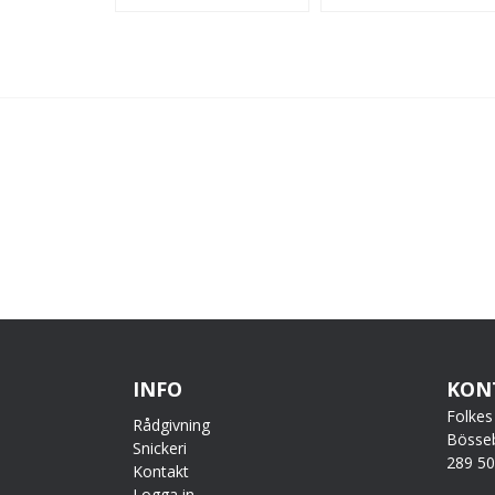
INFO
KON
Folkes
Rådgivning
Bösse
Snickeri
289 5
Kontakt
Logga in