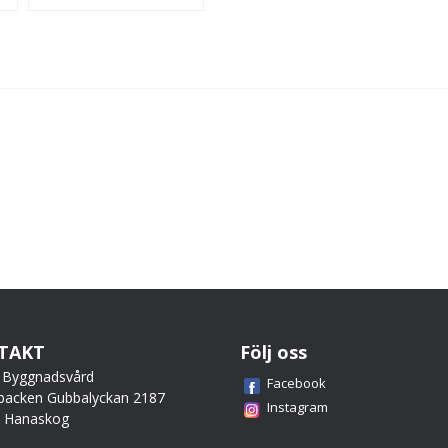
TAKT
Följ oss
 Byggnadsvård
Facebook
backen Gubbalyckan 2187
Instagram
0 Hanaskog