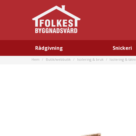
Rådgivning
Snickeri
Hem
Butik/webbutik
Isolering & bruk
Isolering & tätn