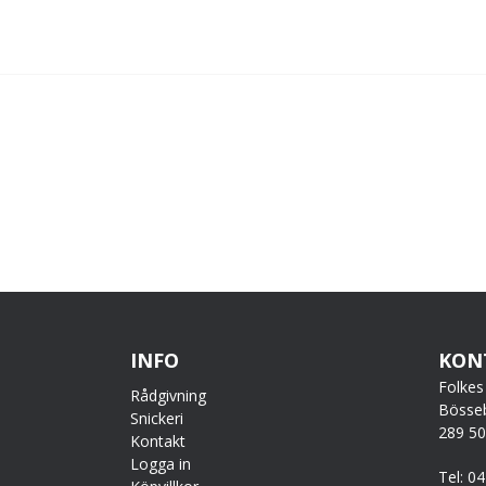
INFO
KON
Folkes
Rådgivning
Bösse
Snickeri
289 5
Kontakt
Logga in
Tel: 0