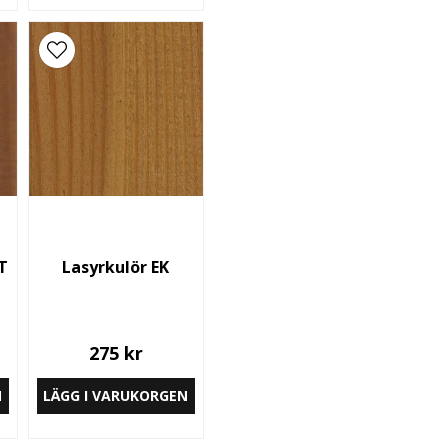
T
Lasyrkulör EK
275 kr
N
LÄGG I VARUKORGEN