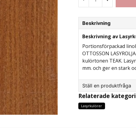
Beskrivning
Beskrivning av Lasyrk
Portionsförpackad linol
OTTOSSON LASYROLJA. b
kulörtonen TEAK. Lasyr
mm. och ger en stark och
Ställ en produktfråga
Relaterade kategori
question
Fråga oss något om d
Lasyrkulörer
name
Namn