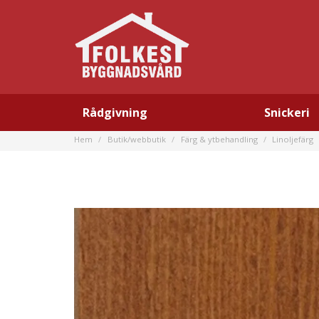
Rådgivning
Snickeri
Hem
Butik/webbutik
Färg & ytbehandling
Linoljefärg