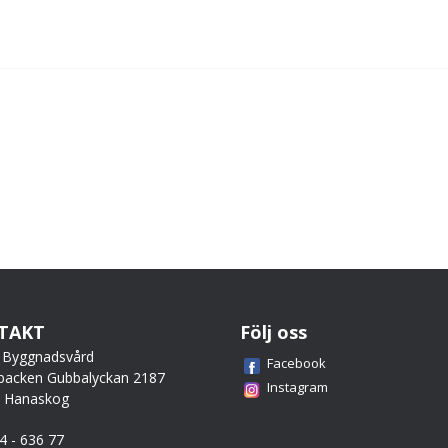
TAKT
Följ oss
 Byggnadsvård
Facebook
backen Gubbalyckan 2187
Instagram
0 Hanaskog
44 - 636 77