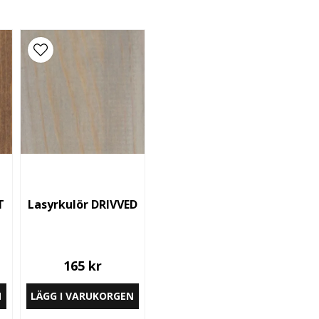
Ja, ni får publicera
T
Lasyrkulör DRIVVED
165 kr
N
LÄGG I VARUKORGEN