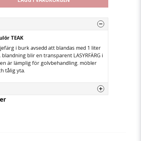
LÄGG I VARUKORGEN
ulör TEAK
jefärg i burk avsedd att blandas med 1 liter
landning blir en transparent LASYRFÄRG i
en är lämplig för golvbehandling. möbler
 tålig yta.
er
enna produkten...
email
Mejladress