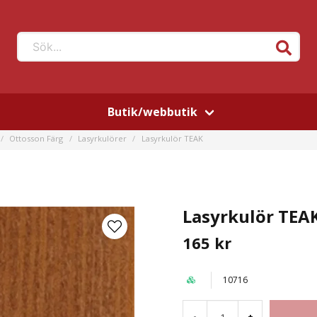
Sök...
Butik/webbutik
Ottosson Färg
Lasyrkulörer
Lasyrkulör TEAK
Lasyrkulör TEA
165 kr
10716
-
+