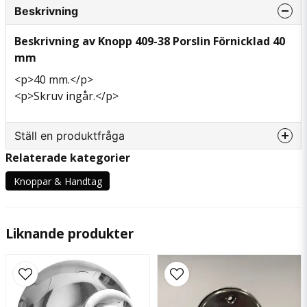
Beskrivning
Beskrivning av Knopp 409-38 Porslin Förnicklad 40
mm
<p>40 mm.</p>
<p>Skruv ingår.</p>
Ställ en produktfråga
Relaterade kategorier
question
Fråga oss något om denna produkten...
Knoppar & Handtag
Liknande produkter
name
Namn
email
Mejladress