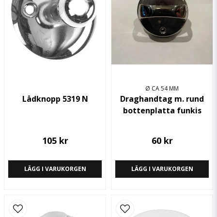
Ja, ni får publicera min fråga
Ø CA 54 MM
Lådknopp 5319 N
Draghandtag m. rund
bottenplatta funkis
Skicka fråga
105 kr
60 kr
LÄGG I VARUKORGEN
LÄGG I VARUKORGEN