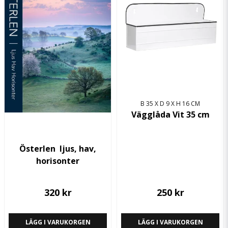
email
Mejladress
Ja, ni får publicera min fråga
B 35 X D 9 X H 16 CM
Vägglåda Vit 35 cm
Skicka fråga
Österlen  ljus, hav,
horisonter
320 kr
250 kr
LÄGG I VARUKORGEN
LÄGG I VARUKORGEN