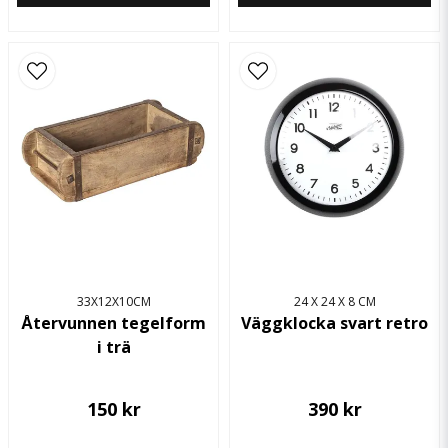
33X12X10CM
24 X 24 X 8 CM
Återvunnen tegelform
Väggklocka svart retro
i trä
150 kr
390 kr