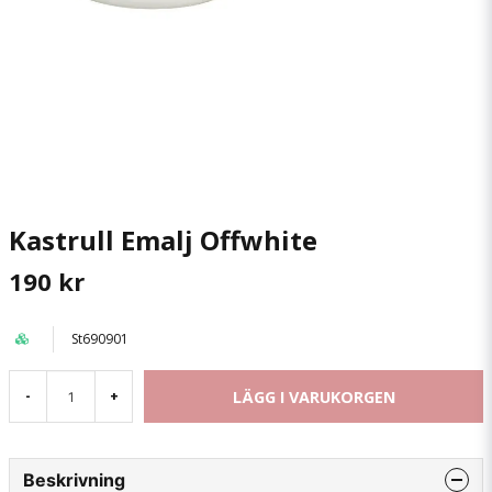
Kastrull Emalj Offwhite
190 kr
St690901
LÄGG I VARUKORGEN
-
+
Beskrivning