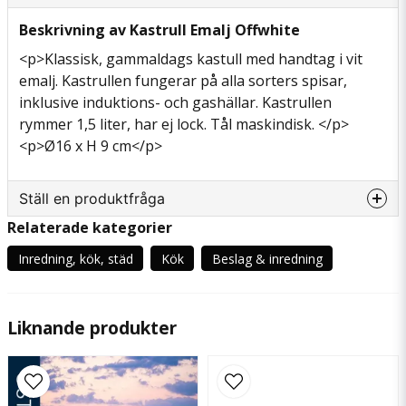
Beskrivning av Kastrull Emalj Offwhite
<p>Klassisk, gammaldags kastull med handtag i vit
emalj. Kastrullen fungerar på alla sorters spisar,
inklusive induktions- och gashällar. Kastrullen
rymmer 1,5 liter, har ej lock. Tål maskindisk. </p>
<p>Ø16 x H 9 cm</p>
Ställ en produktfråga
Relaterade kategorier
question
Fråga oss något om denna produkten...
Inredning, kök, städ
Kök
Beslag & inredning
Liknande produkter
name
Namn