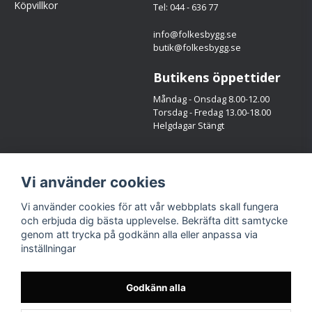
Köpvillkor
Tel: 044 - 636 77
info@folkesbygg.se
butik@folkesbygg.se
Butikens öppettider
Måndag - Onsdag 8.00-12.00
Torsdag - Fredag 13.00-18.00
Helgdagar Stängt
Följ oss
Vi använder cookies
Facebook
Instagram
Vi använder cookies för att vår webbplats skall fungera
och erbjuda dig bästa upplevelse. Bekräfta ditt samtycke
genom att trycka på godkänn alla eller anpassa via
inställningar
Godkänn alla