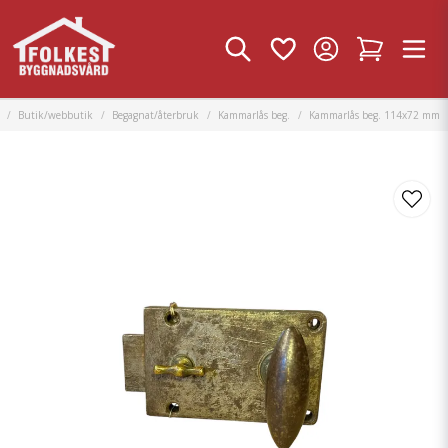
Butik/webbutik
Begagnat/återbruk
Kammarlås beg.
Kammarlås beg. 114x72 mm