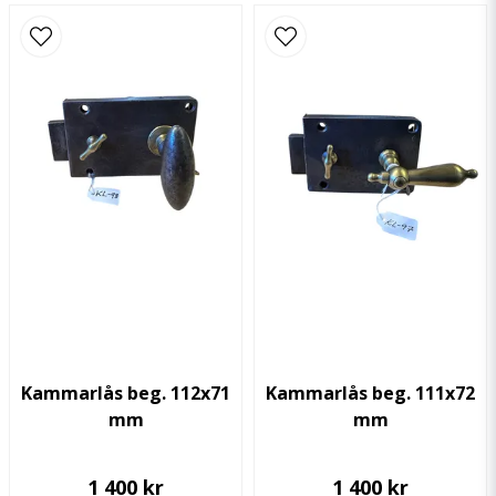
email
Mejladress
Ja, ni får publicera min fråga
Skicka fråga
Kammarlås beg. 112x71
Kammarlås beg. 111x72
mm
mm
1 400 kr
1 400 kr