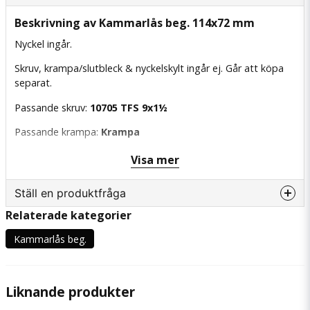
Beskrivning av Kammarlås beg. 114x72 mm
Nyckel ingår.
Skruv, krampa/slutbleck & nyckelskylt ingår ej. Går att köpa
separat.
Passande skruv:
10705 TFS 9x1½
Passande krampa:
Krampa
Passande slutbleck:
Slutbleck
Visa mer
Passande nyckelskyltar:
Ställ en produktfråga
Nyckelskylt järn, diamant (stort)
Nyckelskylt järn, diamant (liten)
Relaterade kategorier
question
Fråga oss något om denna produkten...
Kammarlås beg.
Liknande produkter
name
Namn