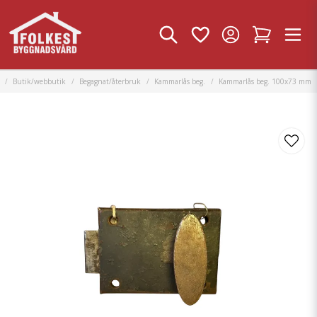
Butik/webbutik
Begagnat/återbruk
Kammarlås beg.
Kammarlås beg. 100x73 mm