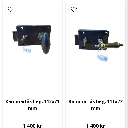
email
Mejladress
Ja, ni får publicera min fråga
Skicka fråga
Kammarlås beg. 112x71
Kammarlås beg. 111x72
mm
mm
1 400 kr
1 400 kr