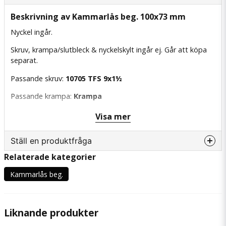
Beskrivning av Kammarlås beg. 100x73 mm
Nyckel ingår.
Skruv, krampa/slutbleck & nyckelskylt ingår ej. Går att köpa
separat.
Passande skruv:
10705 TFS 9x1½
Passande krampa:
Krampa
Passande slutbleck:
Slutbleck
Visa mer
Passande nyckelskyltar:
Ställ en produktfråga
Nyckelskylt järn, diamant (stort)
Nyckelskylt järn, diamant (liten)
Relaterade kategorier
question
Fråga oss något om denna produkten...
Kammarlås beg.
Liknande produkter
name
Namn