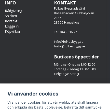
INFO
KONTAKT
Folkes Byggnadsvård
Rådgivning
Bössebacken Gubbalyckan
Snickeri
2187
Kontakt
289 50 Hanaskog
Logga in
Köpvillkor
Tel: 044 - 636 77
info@folkesbygg.se
butik@folkesbygg.se
Butikens öppettider
Måndag - Onsdag 8.00-12.00
Torsdag - Fredag 13.00-18.00
Helgdagar Stängt
Följ oss
Vi använder cookies
Facebook
Instagram
Vi använder cookies för att vår webbplats skall fungera
och erbjuda dig bästa upplevelse. Bekräfta ditt samtycke