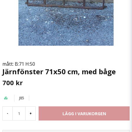
mått: B:71 H:50
Järnfönster 71x50 cm, med båge
700 kr
J85
LÄGG I VARUKORGEN
-
+