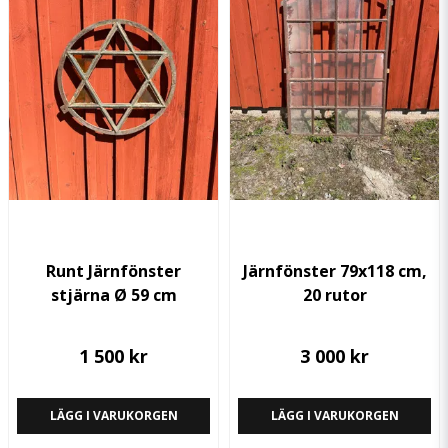
Ja, ni får publicera min fråga
Skicka fråga
Runt Järnfönster
Järnfönster 79x118 cm,
stjärna Ø 59 cm
20 rutor
1 500 kr
3 000 kr
LÄGG I VARUKORGEN
LÄGG I VARUKORGEN