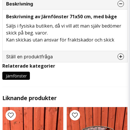
Beskrivning
Beskrivning av Järnfönster 71x50 cm, med båge
Säljs i fysiska butiken, då vi vill att man själv bedömer
skick på beg. varor.
Kan skickas utan ansvar för fraktskador och skick
Ställ en produktfråga
Relaterade kategorier
question
Fråga oss något om denna produkten...
Järnfönster
Liknande produkter
name
Namn
email
Mejladress