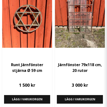
Ja, ni får publicera min fråga
Skicka fråga
Runt Järnfönster
Järnfönster 79x118 cm,
stjärna Ø 59 cm
20 rutor
1 500 kr
3 000 kr
LÄGG I VARUKORGEN
LÄGG I VARUKORGEN