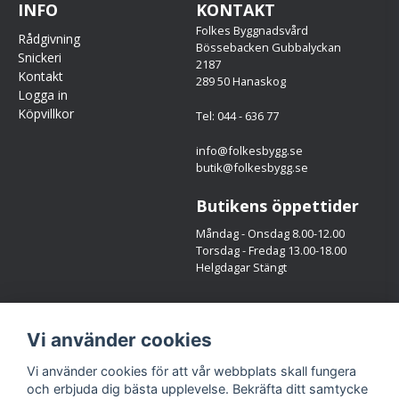
INFO
KONTAKT
Folkes Byggnadsvård
Rådgivning
Bössebacken Gubbalyckan
Snickeri
2187
Kontakt
289 50 Hanaskog
Logga in
Köpvillkor
Tel: 044 - 636 77
info@folkesbygg.se
butik@folkesbygg.se
Butikens öppettider
Måndag - Onsdag 8.00-12.00
Torsdag - Fredag 13.00-18.00
Helgdagar Stängt
Följ oss
Vi använder cookies
Facebook
Instagram
Vi använder cookies för att vår webbplats skall fungera
och erbjuda dig bästa upplevelse. Bekräfta ditt samtycke