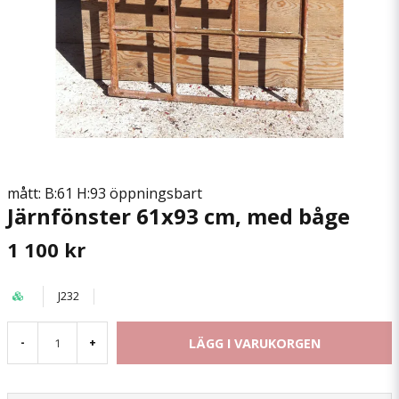
mått: B:61 H:93 öppningsbart
Järnfönster 61x93 cm, med båge
1 100 kr
J232
LÄGG I VARUKORGEN
-
+