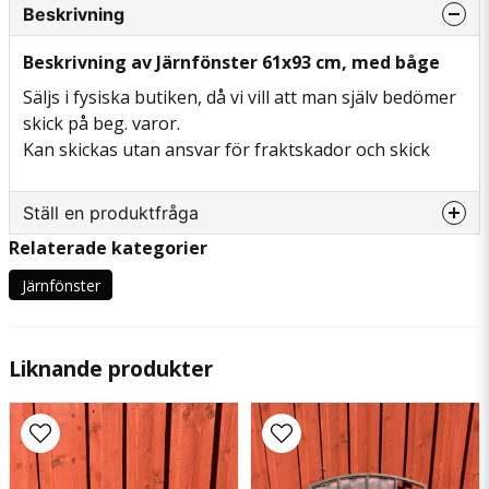
Beskrivning
Beskrivning av Järnfönster 61x93 cm, med båge
Säljs i fysiska butiken, då vi vill att man själv bedömer
skick på beg. varor.
Kan skickas utan ansvar för fraktskador och skick
Ställ en produktfråga
Relaterade kategorier
question
Fråga oss något om denna produkten...
Järnfönster
Liknande produkter
name
Namn
email
Mejladress