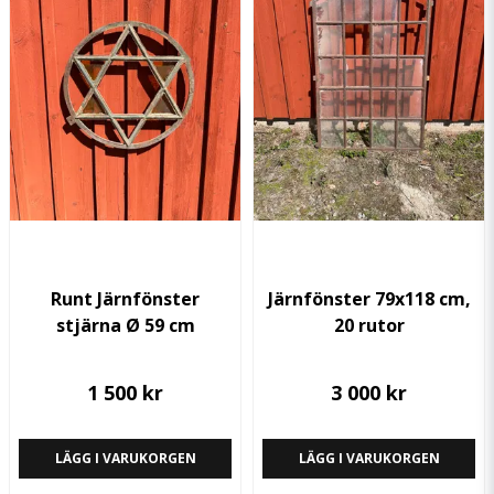
Ja, ni får publicera min fråga
Skicka fråga
Runt Järnfönster
Järnfönster 79x118 cm,
stjärna Ø 59 cm
20 rutor
1 500 kr
3 000 kr
LÄGG I VARUKORGEN
LÄGG I VARUKORGEN