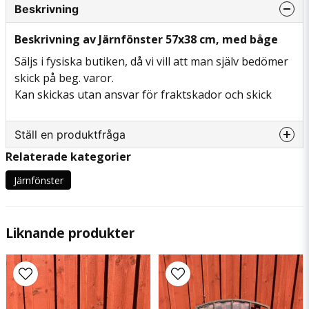
Beskrivning
Beskrivning av Järnfönster 57x38 cm, med båge
Säljs i fysiska butiken, då vi vill att man själv bedömer
skick på beg. varor.
Kan skickas utan ansvar för fraktskador och skick
Ställ en produktfråga
Relaterade kategorier
question
Fråga oss något om denna produkten...
Järnfönster
Liknande produkter
name
Namn
email
Mejladress