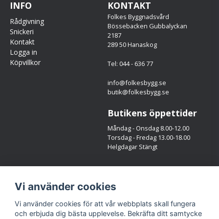
INFO
KONTAKT
Folkes Byggnadsvård
Rådgivning
Bössebacken Gubbalyckan
Snickeri
2187
Kontakt
289 50 Hanaskog
Logga in
Köpvillkor
Tel: 044 - 636 77
info@folkesbygg.se
butik@folkesbygg.se
Butikens öppettider
Måndag - Onsdag 8.00-12.00
Torsdag - Fredag 13.00-18.00
Helgdagar Stängt
Följ oss
Vi använder cookies
Facebook
Instagram
Vi använder cookies för att vår webbplats skall fungera
och erbjuda dig bästa upplevelse. Bekräfta ditt samtycke