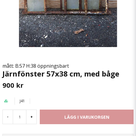
mått: B:57 H:38 öppningsbart
Järnfönster 57x38 cm, med båge
900 kr
J41
LÄGG I VARUKORGEN
-
+