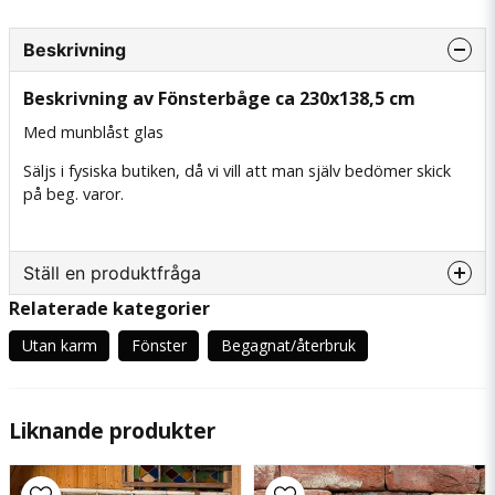
Beskrivning
Beskrivning av Fönsterbåge ca 230x138,5 cm
Med munblåst glas
Säljs i fysiska butiken, då vi vill att man själv bedömer skick
på beg. varor.
Ställ en produktfråga
Relaterade kategorier
question
Fråga oss något om denna produkten...
Utan karm
Fönster
Begagnat/återbruk
Liknande produkter
name
Namn