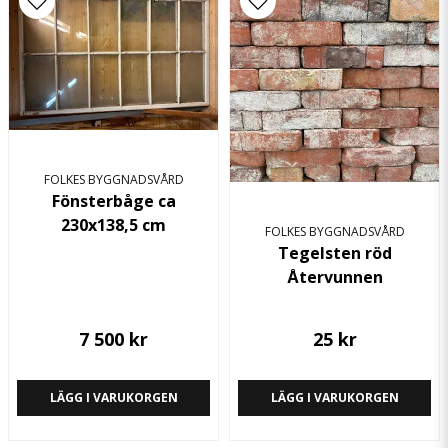
email
Mejladress
Ja, ni får publicera min fråga
FOLKES BYGGNADSVÅRD
Fönsterbåge ca
230x138,5 cm
FOLKES BYGGNADSVÅRD
Tegelsten röd
Återvunnen
Skicka fråga
7 500 kr
25 kr
LÄGG I VARUKORGEN
LÄGG I VARUKORGEN