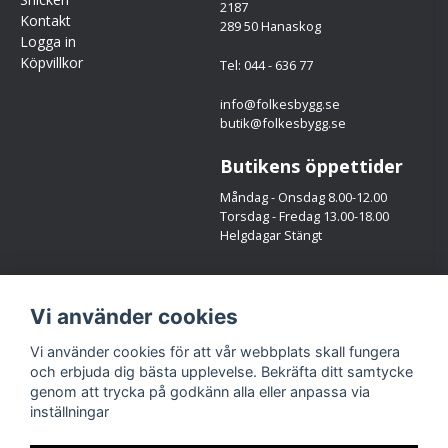
2187
Kontakt
289 50 Hanaskog
Logga in
Köpvillkor
Tel: 044 - 636 77
info@folkesbygg.se
butik@folkesbygg.se
Butikens öppettider
Måndag - Onsdag 8.00-12.00
Torsdag - Fredag 13.00-18.00
Helgdagar Stängt
Följ oss
Vi använder cookies
Facebook
Instagram
Vi använder cookies för att vår webbplats skall fungera
och erbjuda dig bästa upplevelse. Bekräfta ditt samtycke
genom att trycka på godkänn alla eller anpassa via
inställningar