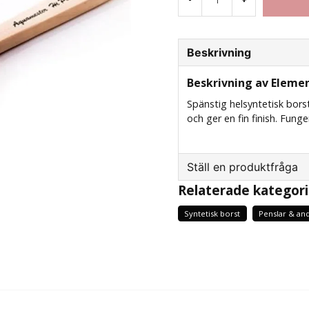
Beskrivning
Beskrivning av Eleme
Spänstig helsyntetisk borst
och ger en fin finish. Funge
Ställ en produktfråga
Relaterade kategori
question
Fråga oss något om d
Syntetisk borst
Penslar & and
name
Namn