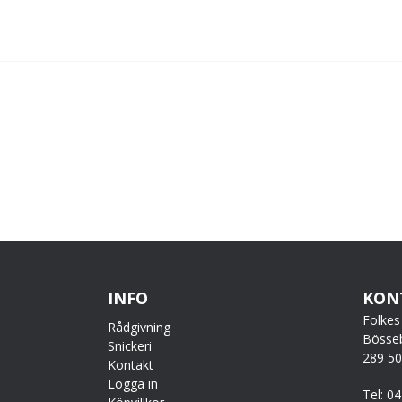
INFO
KON
Folkes
Rådgivning
Bösse
Snickeri
289 5
Kontakt
Logga in
Tel: 0