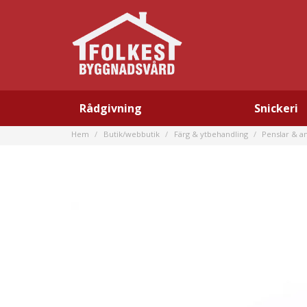
Rådgivning
Snickeri
Hem
Butik/webbutik
Färg & ytbehandling
Penslar & an