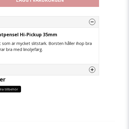
LÄGG I VARUKORGEN
ntpensel Hi-Pickup 35mm
 som är mycket slitstark. Borsten håller ihop bra
rar bra med linoljefärg.
er
enna produkten...
ra tillbehör
email
Mejladress