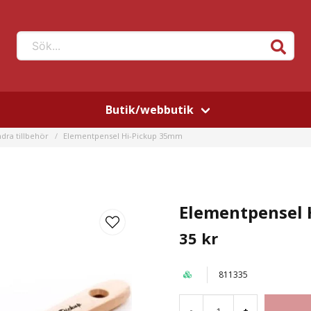
Sök...
Butik/webbutik
dra tillbehör
Elementpensel Hi-Pickup 35mm
Elementpensel 
35 kr
811335
-
+