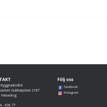
TAKT
Följ oss
 Byggnadsvård
Facebook
backen Gubbalyckan 2187
Instagram
0 Hanaskog
44 - 636 77