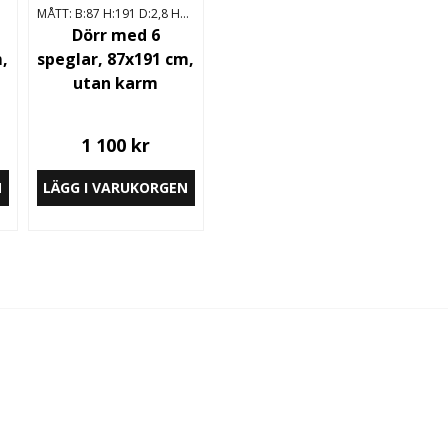
ÄNGD
MÅTT: B:87 H:191 D:2,8 HÖGERHÄNGD
Dörr med 6
m,
speglar, 87x191 cm,
utan karm
1 100 kr
N
LÄGG I VARUKORGEN