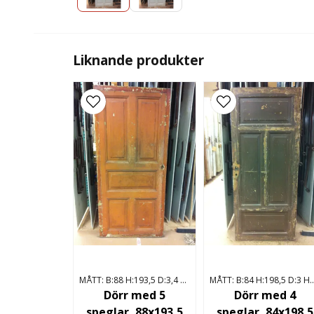
Liknande produkter
MÅTT: B:88 H:193,5 D:3,4 HÖGERHÄNGD
MÅTT: B:84 H:198,5 D:3
Dörr med 5
Dörr med 4
speglar, 88x193,5
speglar, 84x198,5