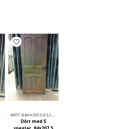
Ja, ni får publicera
 HÖGERHÄNGD
MÅTT: B:84 H:207,5 D:3,3 HÖGERHÄNGD
Dörr med 5
speglar, 84x207,5