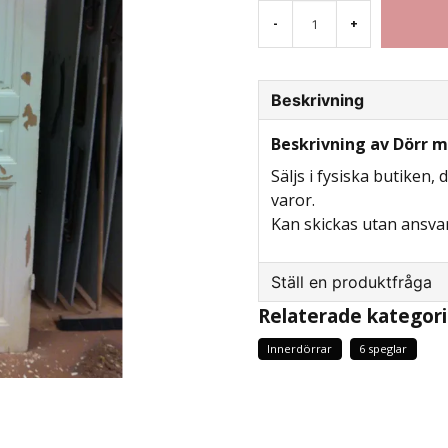
-
+
Beskrivning
Beskrivning av Dörr m
Säljs i fysiska butiken, 
varor.
Kan skickas utan ansvar
Ställ en produktfråga
Relaterade kategori
question
Fråga oss något om d
Innerdörrar
6 speglar
name
Namn