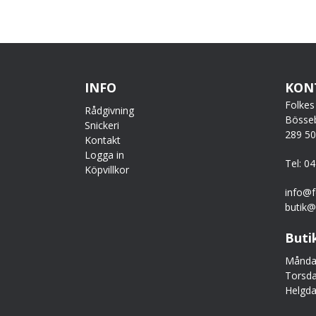
INFO
KON
Folkes
Rådgivning
Bösse
Snickeri
289 5
Kontakt
Logga in
Tel: 0
Köpvillkor
info@f
butik@
Buti
Måndag
Torsda
Helgda