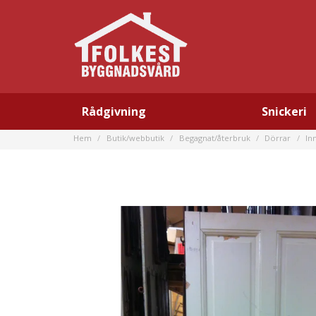
Rådgivning
Snickeri
Hem
Butik/webbutik
Begagnat/återbruk
Dörrar
In