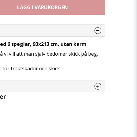
LÄGG I VARUKORGEN
ed 6 speglar, 93x213 cm, utan karm
då vi vill att man själv bedömer skick på beg.
 för fraktskador och skick
er
enna produkten...
email
Mejladress