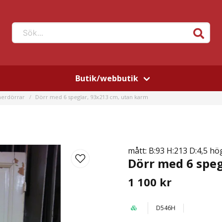
Sök...
Butik/webbutik
nerdörrar
Dörr med 6 speglar, 93x213 cm, utan karm
mått: B:93 H:213 D:4,5 h
Dörr med 6 speg
1 100 kr
D546H