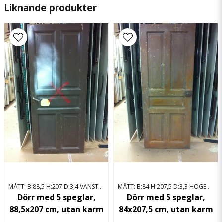
Liknande produkter
name
Namn
email
Mejladress
Ja, ni får publicera min fråga
MÅTT: B:88,5 H:207 D:3,4 VÄNSTERHÄNGD
MÅTT: B:84 H:207,5 D:3,3 HÖGERHÄNGD
Skicka fråga
Dörr med 5 speglar,
Dörr med 5 speglar,
88,5x207 cm, utan karm
84x207,5 cm, utan karm