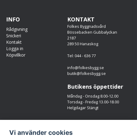
INFO
KONTAKT
Folkes Byggnadsvård
Rådgivning
Bössebacken Gubbalyckan
Snickeri
2187
Kontakt
289 50 Hanaskog
Logga in
Köpvillkor
Tel: 044 - 636 77
info@folkesbygg.se
butik@folkesbygg.se
Butikens öppettider
Måndag - Onsdag 8.00-12.00
Torsdag - Fredag 13.00-18.00
Helgdagar Stängt
Följ oss
Vi använder cookies
Facebook