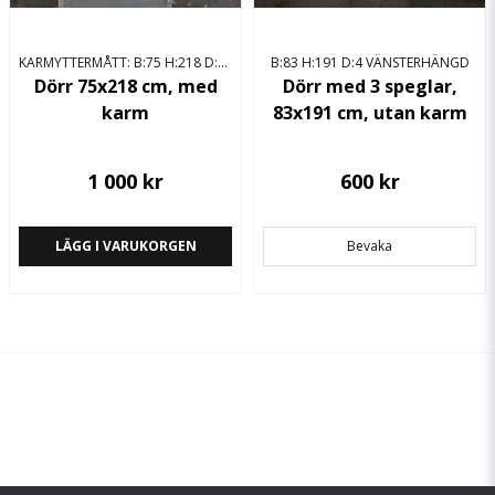
KARMYTTERMÅTT: B:75 H:218 D:12 HÖGERHÄNGD
B:83 H:191 D:4 VÄNSTERHÄNGD
Dörr 75x218 cm, med
Dörr med 3 speglar,
karm
83x191 cm, utan karm
1 000 kr
600 kr
LÄGG I VARUKORGEN
Bevaka