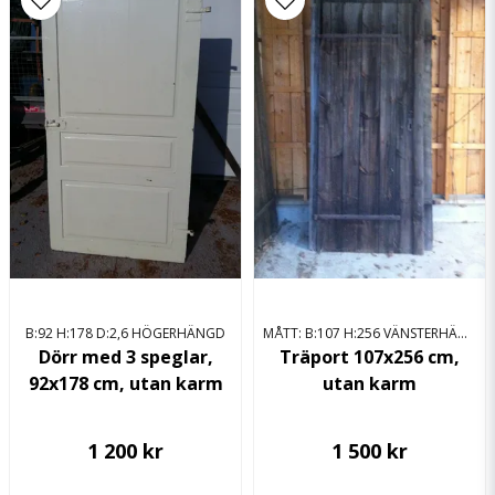
email
Mejladress
Ja, ni får publicera min fråga
B:92 H:178 D:2,6 HÖGERHÄNGD
MÅTT: B:107 H:256 VÄNSTERHÄNGD
Skicka fråga
Dörr med 3 speglar,
Träport 107x256 cm,
92x178 cm, utan karm
utan karm
1 200 kr
1 500 kr