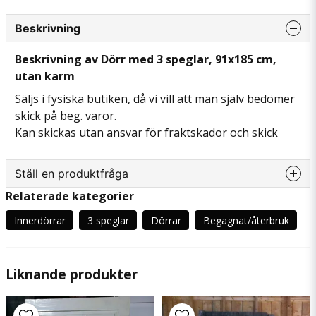
Beskrivning
Beskrivning av Dörr med 3 speglar, 91x185 cm,
utan karm
Säljs i fysiska butiken, då vi vill att man själv bedömer
skick på beg. varor.
Kan skickas utan ansvar för fraktskador och skick
Ställ en produktfråga
Relaterade kategorier
question
Fråga oss något om denna produkten...
Innerdörrar
3 speglar
Dörrar
Begagnat/återbruk
Liknande produkter
name
Namn