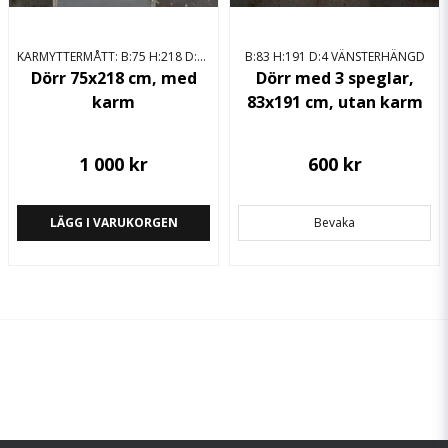
KARMYTTERMÅTT: B:75 H:218 D:12 HÖGERHÄNGD
B:83 H:191 D:4 VÄNSTERHÄNGD
Dörr 75x218 cm, med
Dörr med 3 speglar,
karm
83x191 cm, utan karm
1 000 kr
600 kr
LÄGG I VARUKORGEN
Bevaka