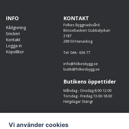
INFO
KONTAKT
Folkes Byggnadsvård
Rådgivning
Bössebacken Gubbalyckan
Snickeri
2187
Kontakt
289 50 Hanaskog
Logga in
Köpvillkor
Tel: 044 - 636 77
info@folkesbygg.se
butik@folkesbygg.se
Butikens öppettider
Måndag - Onsdag 8.00-12.00
Torsdag - Fredag 13.00-18.00
Helgdagar Stängt
Följ oss
Vi använder cookies
Facebook