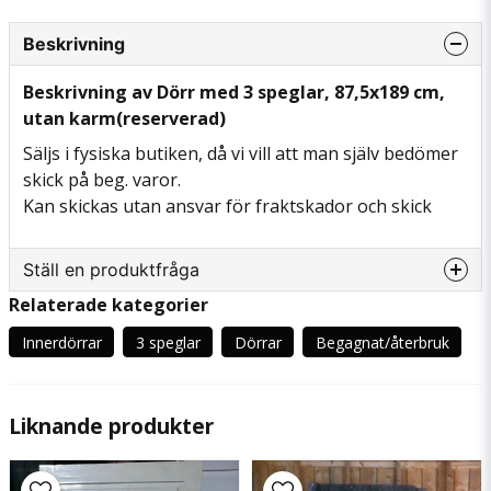
Beskrivning
Beskrivning av Dörr med 3 speglar, 87,5x189 cm,
utan karm(reserverad)
Säljs i fysiska butiken, då vi vill att man själv bedömer
skick på beg. varor.
Kan skickas utan ansvar för fraktskador och skick
Ställ en produktfråga
Relaterade kategorier
question
Fråga oss något om denna produkten...
Innerdörrar
3 speglar
Dörrar
Begagnat/återbruk
Liknande produkter
name
Namn