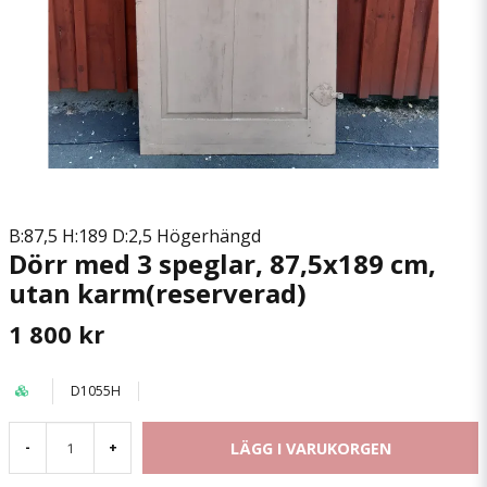
B:87,5 H:189 D:2,5 Högerhängd
Dörr med 3 speglar, 87,5x189 cm,
utan karm(reserverad)
1 800 kr
D1055H
LÄGG I VARUKORGEN
-
+