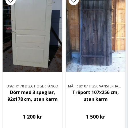
email
Mejladress
Ja, ni får publicera min fråga
B:92 H:178 D:2,6 HÖGERHÄNGD
MÅTT: B:107 H:256 VÄNSTERHÄNGD
Skicka fråga
Dörr med 3 speglar,
Träport 107x256 cm,
92x178 cm, utan karm
utan karm
1 200 kr
1 500 kr