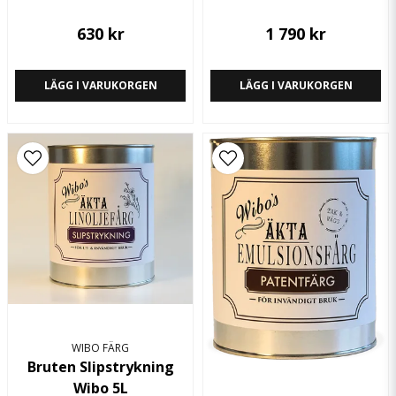
630 kr
1 790 kr
Brandklass
Ej brandfarlig
LÄGG I VARUKORGEN
LÄGG I VARUKORGEN
Glans
Matt
Lagring
Ca. 2 år
Minsta temp vid målning
12 °C
Rengöring
Såpa och vatten
Spädning/förtunning
Skall ej spädas
Storlekar
1, 3, 5 och 10 liter
WIBO FÄRG
Bruten Slipstrykning
Torktid
ca. 24 timmar
Wibo 5L