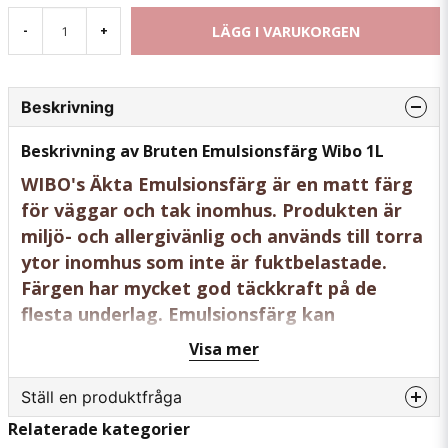
LÄGG I VARUKORGEN
-
+
Beskrivning
Beskrivning av Bruten Emulsionsfärg Wibo 1L
WIBO's Äkta Emulsionsfärg är en matt färg
för väggar och tak inomhus. Produkten är
miljö- och allergivänlig och används till torra
ytor inomhus som inte är fuktbelastade.
Färgen har mycket god täckkraft på de
flesta underlag. Emulsionsfärg kan
nyanseras i enlighet med de flesta
Visa mer
förekommande färgkartor.
Ställ en produktfråga
Relaterade kategorier
Förarbete
question