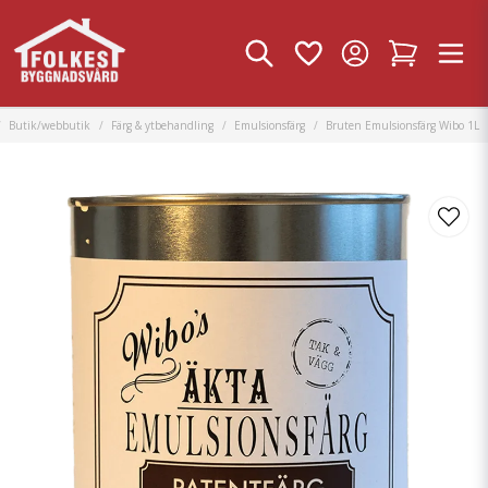
Butik/webbutik
Färg & ytbehandling
Emulsionsfärg
Bruten Emulsionsfärg Wibo 1L