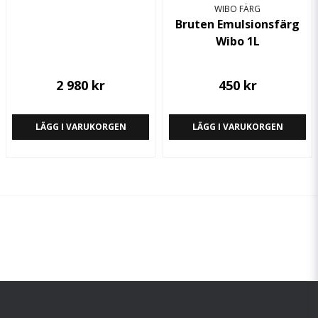
WIBO FÄRG
Verktyg
Pensel, roller, spruta
Bruten Emulsionsfärg
Wibo 1L
Åtgång
5-9 kvm/liter beroen
2 980 kr
450 kr
LÄGG I VARUKORGEN
LÄGG I VARUKORGEN