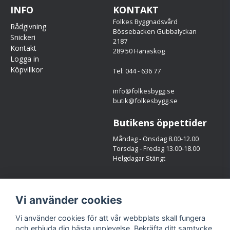
INFO
KONTAKT
Folkes Byggnadsvård
Rådgivning
Bössebacken Gubbalyckan
Snickeri
2187
Kontakt
289 50 Hanaskog
Logga in
Köpvillkor
Tel: 044 - 636 77
info@folkesbygg.se
butik@folkesbygg.se
Butikens öppettider
Måndag - Onsdag 8.00-12.00
Torsdag - Fredag 13.00-18.00
Helgdagar Stängt
Följ oss
Vi använder cookies
Facebook
Instagram
Vi använder cookies för att vår webbplats skall fungera
och erbjuda dig bästa upplevelse. Bekräfta ditt samtycke