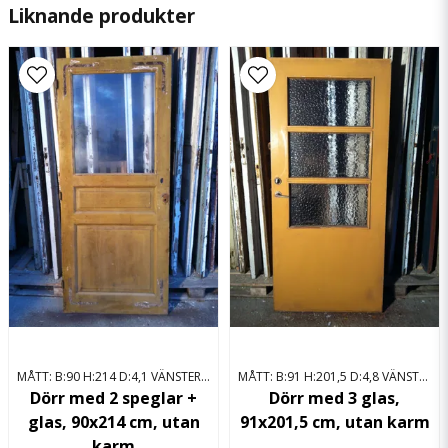
Liknande produkter
name
Namn
email
Mejladress
Ja, ni får publicera min fråga
MÅTT: B:90 H:214 D:4,1 VÄNSTERHÄNGD
MÅTT: B:91 H:201,5 D:4,8 VÄNSTERHÄNGD
Skicka fråga
Dörr med 2 speglar +
Dörr med 3 glas,
glas, 90x214 cm, utan
91x201,5 cm, utan karm
karm