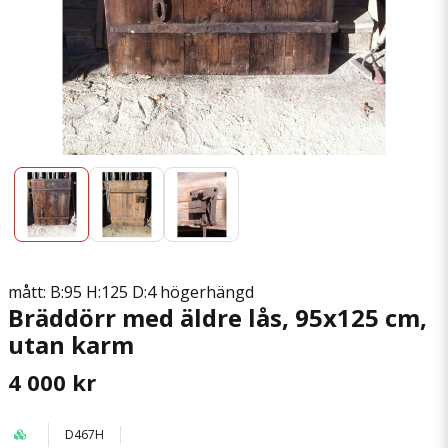
mått: B:95 H:125 D:4 högerhängd
Bräddörr med äldre lås, 95x125 cm,
utan karm
4 000 kr
D467H