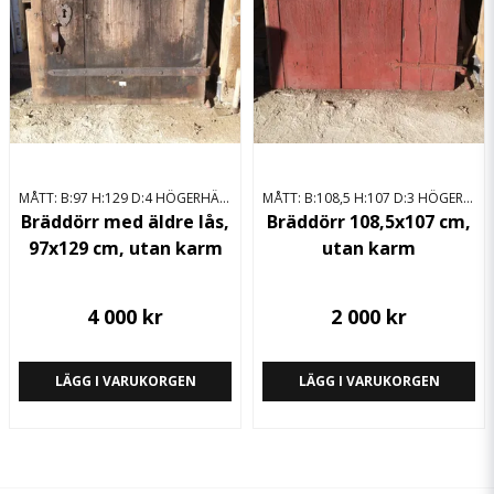
MÅTT: B:97 H:129 D:4 HÖGERHÄNGD
MÅTT: B:108,5 H:107 D:3 HÖGERHÄNGD
Bräddörr med äldre lås,
Bräddörr 108,5x107 cm,
97x129 cm, utan karm
utan karm
4 000 kr
2 000 kr
LÄGG I VARUKORGEN
LÄGG I VARUKORGEN