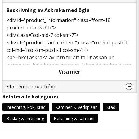
Beskrivning av Askraka med ögla
<div id="product_information" class="font-18
product_info_width">
<div class="col-md-7 col-sm-7">
<div id="product_fact_content" class="col-md-push-1
col-md-4 col-sm-push-1 col-sm-4 ">
<p>Enkel askraka av järn till att ta ur askan ur
järnspisar, kakelugnar etcetera. Utsmidd ändögla som
Visa mer
passar att hänga upp på en krok.</p>
<div class="product_fact_wrapper">
Ställ en produktfråga
<div class="product_fact"><span
class="product_fact_title col-md-6"> Längd </span>
Relaterade kategorier
question
<span class="product_fact_value col-md-6"> 65 cm
Fråga oss något om denna produkten...
Inredning, kök, städ
Kaminer & vedspisar
Städ
</span></div>
<div class="product_fact"><span
Beslag & inredning
Belysning & kaminer
class="product_fact_title col-md-6"> Bredd </span>
<span class="product_fact_value col-md-6"> 9,5 cm
name
Namn