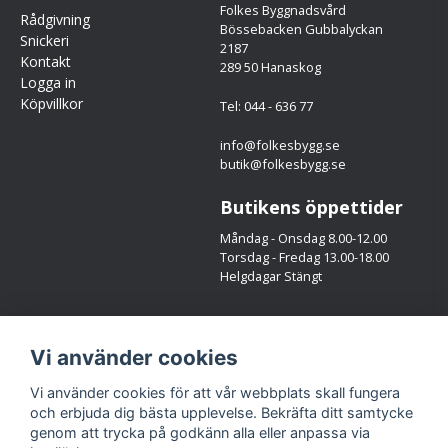
Folkes Byggnadsvård
Rådgivning
Bössebacken Gubbalyckan
Snickeri
2187
Kontakt
289 50 Hanaskog
Logga in
Köpvillkor
Tel: 044 - 636 77
info@folkesbygg.se
butik@folkesbygg.se
Butikens öppettider
Måndag - Onsdag 8.00-12.00
Torsdag - Fredag 13.00-18.00
Helgdagar Stängt
Följ oss
Vi använder cookies
Facebook
Instagram
Vi använder cookies för att vår webbplats skall fungera
och erbjuda dig bästa upplevelse. Bekräfta ditt samtycke
genom att trycka på godkänn alla eller anpassa via