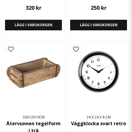
320 kr
250 kr
LÄGG I VARUKORGEN
LÄGG I VARUKORGEN
33X12X10CM
24 X 24 X 8 CM
Återvunnen tegelform
Väggklocka svart retro
i trä