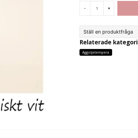
-
+
Ställ en produktfråga
Relaterade kategori
question
Fråga oss något om d
Äggoljetempera
name
Namn
Ja, ni får publicera