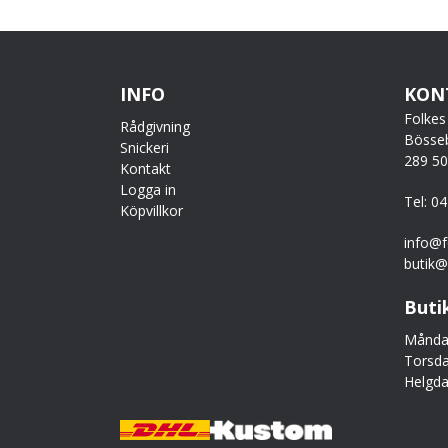
INFO
KON
Folkes
Rådgivning
Bösse
Snickeri
289 5
Kontakt
Logga in
Tel: 0
Köpvillkor
info@f
butik@
Buti
Måndag
Torsda
Helgda