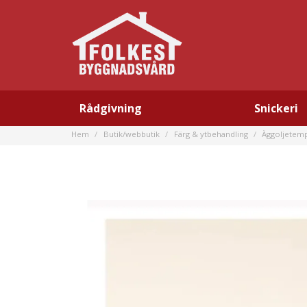
Rådgivning
Snickeri
Hem
Butik/webbutik
Färg & ytbehandling
Äggoljetem