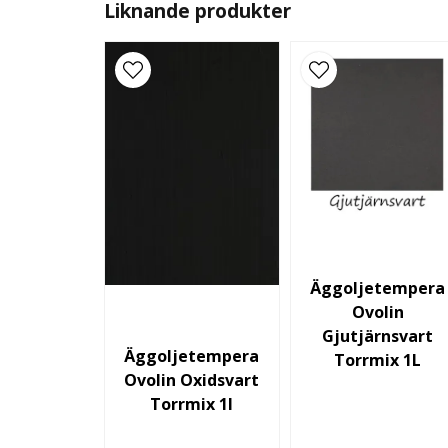
Liknande produkter
Äggoljetempera
Ovolin
Gjutjärnsvart
Äggoljetempera
Torrmix 1L
Ovolin Oxidsvart
Torrmix 1l