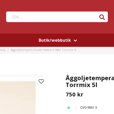
Sök...
Butik/webbutik
pera
Äggoljetempera Ovolin Kallvit 0-9861 Torrmix 5l
Äggoljetempera 
Torrmix 5l
750 kr
OV0-9861-5