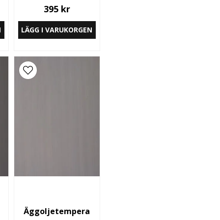
395 kr
N
LÄGG I VARUKORGEN
Äggoljetempera