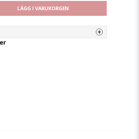
LÄGG I VARUKORGEN
er
enna produkten...
email
Mejladress
 min fråga