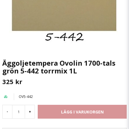
Äggoljetempera Ovolin 1700-tals
grön 5-442 torrmix 1L
325 kr
OV5-442
LÄGG I VARUKORGEN
-
+