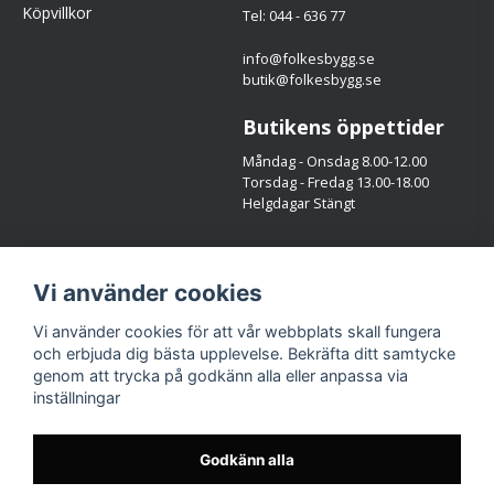
Köpvillkor
Tel: 044 - 636 77
info@folkesbygg.se
butik@folkesbygg.se
Butikens öppettider
Måndag - Onsdag 8.00-12.00
Torsdag - Fredag 13.00-18.00
Helgdagar Stängt
Följ oss
Vi använder cookies
Facebook
Instagram
Vi använder cookies för att vår webbplats skall fungera
och erbjuda dig bästa upplevelse. Bekräfta ditt samtycke
genom att trycka på godkänn alla eller anpassa via
inställningar
Godkänn alla