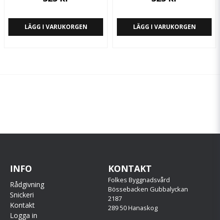
LÄGG I VARUKORGEN
LÄGG I VARUKORGEN
INFO
KONTAKT
Folkes Byggnadsvård
Rådgivning
Bössebacken Gubbalyckan
Snickeri
2187
Kontakt
289 50 Hanaskog
Logga in