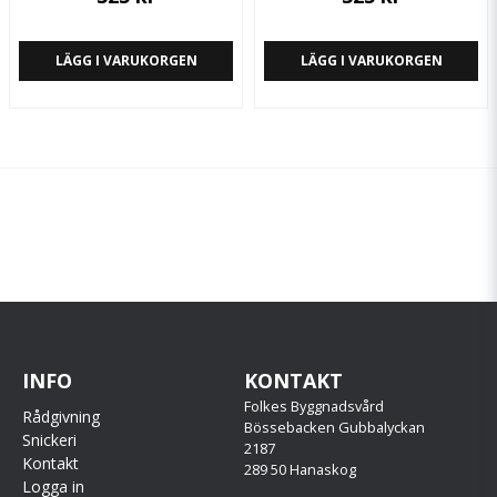
LÄGG I VARUKORGEN
LÄGG I VARUKORGEN
INFO
KONTAKT
Folkes Byggnadsvård
Rådgivning
Bössebacken Gubbalyckan
Snickeri
2187
Kontakt
289 50 Hanaskog
Logga in