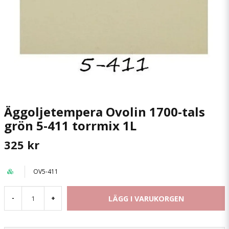
Äggoljetempera Ovolin 1700-tals
grön 5-411 torrmix 1L
325 kr
OV5-411
LÄGG I VARUKORGEN
-
+