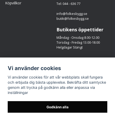
Köpvillkor
Tel: 044 - 636 77
info@folkesbygg.se
butik@folkesbygg.se
Butikens öppettider
Måndag - Onsdag 8.00-12.00
Torsdag - Fredag 13.00-18.00
Helgdagar Stängt
Följ oss
Vi använder cookies
Facebook
Instagram
Vi använder cookies för att vår webbplats skall fungera
och erbjuda dig bästa upplevelse. Bekräfta ditt samtycke
genom att trycka på godkänn alla eller anpassa via
inställningar
Godkänn alla